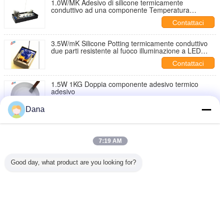
1.0W/MK Adesivo di silicone termicamente
conduttivo ad una componente Temperatura
ambiente
Contattaci
3.5W/mK Silicone Potting termicamente conduttivo
due parti resistente al fuoco illuminazione a LED
Potting
Contattaci
1.5W 1KG Doppia componente adesivo termico
adesivo
Contattaci
Dana
1 / 2
7:19 AM
Cambi la lingua
Good day, what product are you looking for?
Italian