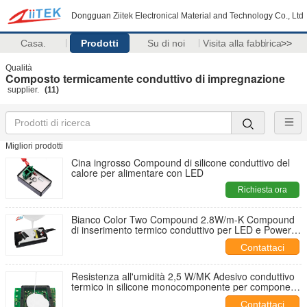
Dongguan Ziitek Electronical Material and Technology Co., Ltd
Casa.
Prodotti
Su di noi
Visita alla fabbrica
>>
Qualità
Composto termicamente conduttivo di impregnazione
supplier.
(11)
Migliori prodotti
Cina ingrosso Compound di silicone conduttivo del
calore per alimentare con LED
Richiesta ora
Bianco Color Two Compound 2.8W/m-K Compound
di inserimento termico conduttivo per LED e Power
Drive Potting
Contattaci
Resistenza all'umidità 2,5 W/MK Adesivo conduttivo
termico in silicone monocomponente per componenti
di elettrodomestici
Contattaci