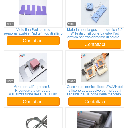
Violettina Pad termico
Materiali per la gestione termica 3,0
personalizzabile Pad termico di silicio
W Testa di silicone Lavabo Pad
termico per trasferimento di calore di
parti elettriche
Contattaci
Contattaci
Venditore all'ingrosso UL
Cuscinetto termico libero 2W/MK del
Riconosciuta scheda di
silicone autoadesivo per i prodotti
visualizzazione della CPU Pad
sensibili del silicone della macchina
termico di riempimento del vuoto Pad
fotografica
termico del lavandino
Contattaci
Contattaci