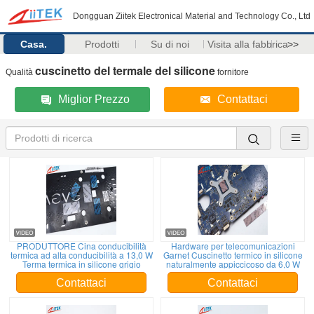
Dongguan Ziitek Electronical Material and Technology Co., Ltd
Casa.
Prodotti
Su di noi
Visita alla fabbrica
>>
cuscinetto del termale del silicone
Qualità
fornitore
Miglior Prezzo
Contattaci
PRODUTTORE Cina conducibilità
Hardware per telecomunicazioni
termica ad alta conducibilità a 13,0 W
Garnet Cuscinetto termico in silicone
Terma termica in silicone grigio
naturalmente appiccicoso da 6,0 W
Contattaci
Contattaci