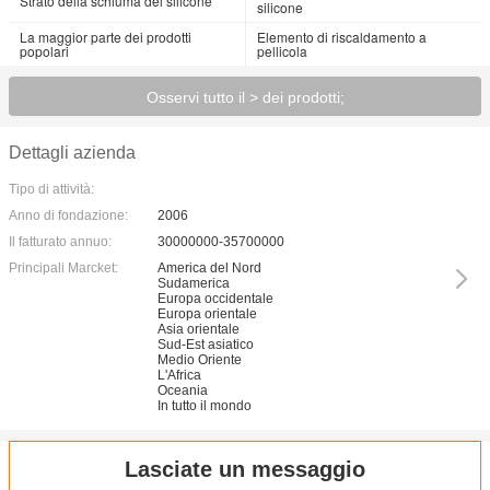
Strato della schiuma del silicone
silicone
La maggior parte dei prodotti
Elemento di riscaldamento a
popolari
pellicola
Osservi tutto il > dei prodotti;
Dettagli azienda
Tipo di attività:
Anno di fondazione:
2006
Il fatturato annuo:
30000000-35700000
Principali Marcket:
America del Nord
Sudamerica
Europa occidentale
Europa orientale
Asia orientale
Sud-Est asiatico
Medio Oriente
L'Africa
Oceania
In tutto il mondo
Lasciate un messaggio