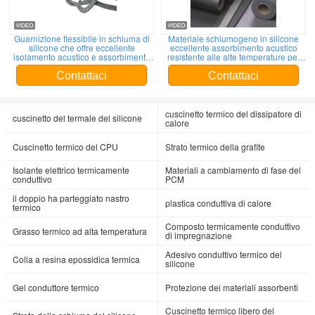
Guarnizione flessibile in schiuma di
Materiale schiumogeno in silicone
silicone che offre eccellente
eccellente assorbimento acustico
isolamento acustico e assorbimento
resistente alle alte temperature per
degli urti per apparecchiature
veicoli elettrici
automobilistiche ed elettriche
Contattaci
Contattaci
cuscinetto termico del dissipatore di
cuscinetto del termale del silicone
calore
Cuscinetto termico del CPU
Strato termico della grafite
Isolante elettrico termicamente
Materiali a cambiamento di fase del
conduttivo
PCM
il doppio ha parteggiato nastro
plastica conduttiva di calore
termico
Composto termicamente conduttivo
Grasso termico ad alta temperatura
di impregnazione
Adesivo conduttivo termico del
Colla a resina epossidica termica
silicone
Gel conduttore termico
Protezione dei materiali assorbenti
Cuscinetto termico libero del