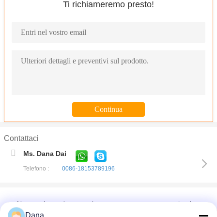
Ti richiameremo presto!
Contattaci
Prestazione termica eccezionale del cuscinetto termico fabbric
Ms. Dana Dai
Pad termico ultrasoft per l'hardware delle telecomunicazioni
Telefono :
0086-18153789196
Gel termoconduttivo a due componenti da 3,0 W/MK per elettroni
La società della Cina ha fornito termicamente due parti di masti
Nuovo silicone basso sviluppato cuscinetto termico alta durevolezz
Dana
L'UL termica ultra molle del cuscinetto di lacuna del rifornimento d