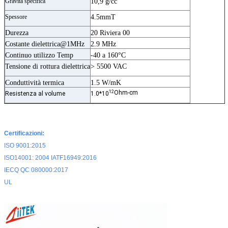
Gravità specifica
10,9 g/cc
Spessore
4.5mmT
Durezza
20 Riviera 00
Costante dielettrica@1MHz
2.9 MHz
Continuo utilizzo Temp
-40 a 160°C
Tensione di rottura dielettrica
> 5500 VAC
Conduttività termica
1.5 W/mK
12
Ohm-cm
Resistenza al volume
1.0*10
Certificazioni:
ISO 9001:2015
ISO14001: 2004 IATF16949:2016
IECQ QC 080000:2017
UL