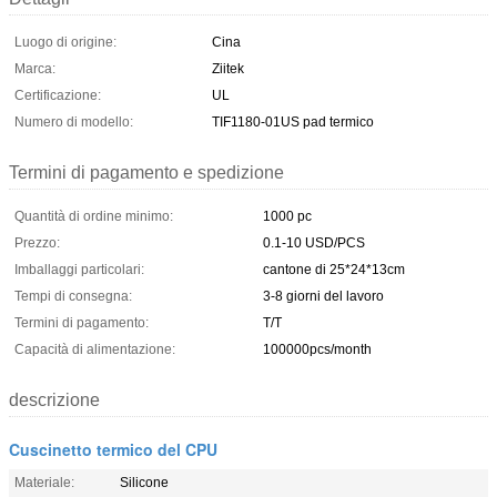
Luogo di origine:
Cina
Marca:
Ziitek
Certificazione:
UL
Numero di modello:
TIF1180-01US pad termico
Termini di pagamento e spedizione
Quantità di ordine minimo:
1000 pc
Prezzo:
0.1-10 USD/PCS
Imballaggi particolari:
cantone di 25*24*13cm
Tempi di consegna:
3-8 giorni del lavoro
Termini di pagamento:
T/T
Capacità di alimentazione:
100000pcs/month
descrizione
Cuscinetto termico del CPU
Materiale:
Silicone