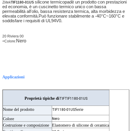
silicone termico
pad
è un prodotto con prestazioni
Ziitek
TIF1180-01US
ed economia, è un cuscinetto termico unico con bassa
permeabilità all'olio, bassa resistenza termica, alta morbidezza e
elevata conformità.Può funzionare stabilmente a -40°C~160°C e
soddisfare i requisiti di UL94V0.
20 Riviera 00
Nero
<
Colore:
Applicazioni
Proprietà tipiche di
TIFTIF1180-01US
Nome del prodotto
Serie
TIF1180-01US
Colore
Nero
Costruzione e composizione
Elastomero di silicone di ceramica