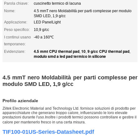
Parola chiave:
cuscinetto termico di lacuna
Nome:
4.5 mmT nero Moldabilità per parti complesse per modulo
SMD LED, 1,9 g/cc
Applicazione:
LED PanelLight
Peso specifico:
10,9 g/cc
I continui usano
-40 a 160℃
temporaneo:
4.5 mmt CPU thermal pad
10
9 g/cc CPU thermal pad
Evidenziare:
,
,
,
modulo smd a led pad termico in silicone
4.5 mmT nero Moldabilità per parti complesse per
modulo SMD LED, 1,9 g/cc
Profilo aziendale
Ziitek Electronic Material and Technology Ltd. fornisce soluzioni di prodotto per
apparecchiature che generano troppo calore, influenzando le loro elevate
prestazioni durante l'uso.Inoltre i prodotti termici possono controllare e gestire il
calore per mantenerlo fresco in una certa misura.
TIF100-01US-Series-Datasheet.pdf