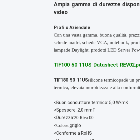
Ampia gamma di durezze disponib
video
Profilo Aziendale
Con una vasta gamma, buona qualità, prezzi 
schede madri, schede VGA, notebook, prod
lampade Daylight, prodotti LED Server Power
TIF100-50-11US-Datasheet-REV02.p
TIF180-50-11US
silicone termico
pad
è un pr
termica, elevata morbidezza e alta conformi
<Buon conduttore termico: 5,0 W/mK
<Spessore: 2,0 mmT
<Durezza:
20 Riva 00
grigio
<
Colore:
<Conforme a RoHS