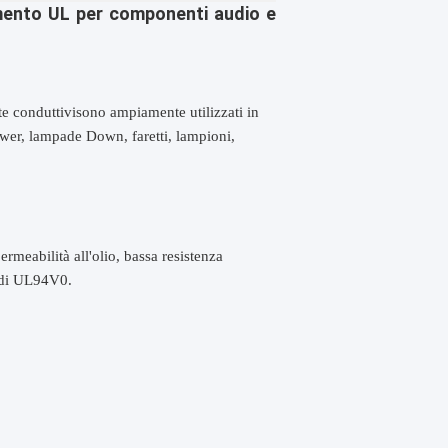
imento UL per componenti audio e
te conduttivi
sono ampiamente utilizzati in
r, lampade Down, faretti, lampioni,
meabilità all'olio, bassa resistenza
i di UL94V0.