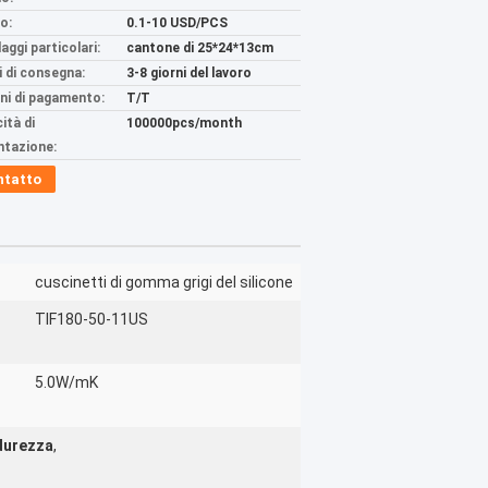
o:
0.1-10 USD/PCS
aggi particolari:
cantone di 25*24*13cm
 di consegna:
3-8 giorni del lavoro
ni di pagamento:
T/T
ità di
100000pcs/month
ntazione:
ntatto
:
cuscinetti di gomma grigi del silicone
TIF180-50-11US
5.0W/mK
 durezza
,