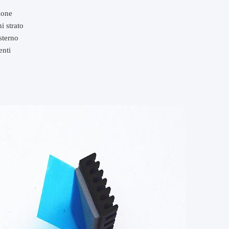
ione
i strato
esterno
enti