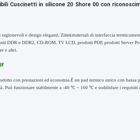
ili Cuscinetti in silicone 20 Shore 00 con riconosc
ragionevoli e design eleganti, Ziitek
materiali di interfaccia termicamen
otti DDR e DDR2, CD-ROM, TV LCD, prodotti PDP, prodotti Server Powe
 e altri.
df
odotto con prestazioni ed economia.È un pad termico unico con bassa per
tà. Può funzionare stabilmente a -40 ℃ ~ 160 ℃ e soddisfare i requisit