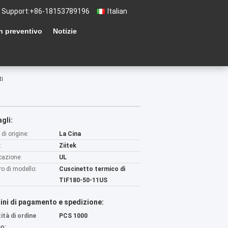
 Support:
+86-18153789196
Italian
n preventivo
Notizie
ti
gli:
di origine:
La Cina
:
Ziitek
icazione:
UL
o di modello:
Cuscinetto termico di
TIF180-50-11US
ini di pagamento e spedizione:
ità di ordine
PCS 1000
o: