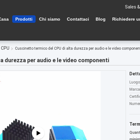
Sales &
Casa
Prodotti
Chi siamo
Contattaci
Blog
Richiedere u
l CPU
Cuscinetto termico del CPU di alta durezza per audio e le video componen
ta durezza per audio e le video componenti
Detta
Luogo 
Marca
Certif
Numer
Term
Quant
minim