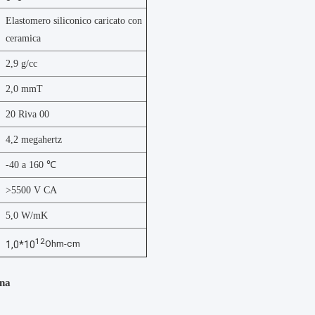
Elastomero siliconico caricato con
ceramica
2,9 g/cc
2,0 mmT
20 Riva 00
4,2 megahertz
-40 a 160 ℃
>5500 V CA
5,0 W/mK
12
Ohm-cm
1,0*10
gna