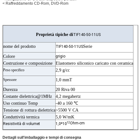
< Raffreddamento CD-Rom, DVD-Rom
Proprietà tipiche di
TIF140-50-11US
nome del prodotto
Serie
TIF140-50-11US
Colore
grigio
Costruzione e composizione
Elastomero siliconico caricato con ceramica
Peso specifico
2,9 g/cc
Spessore
1,0 mmT
Durezza
20 Riva 00
Costante dielettrica@1MHz
4,2 megahertz
Uso continuo Temp
-40 a 160 ℃
Tensione di rottura dielettrica
>5500 V CA
Conduttività termica
5,0 W/mK
12
Ohm-cm
Resistività di volumet
1,0*10
Dettagli sull'imballaggio e tempi di consegna