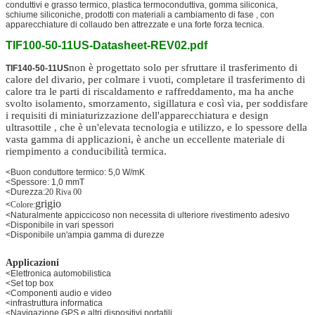
conduttivi e grasso termico, plastica termoconduttiva, gomma siliconica,
schiume siliconiche, prodotti con materiali a cambiamento di fase , con
apparecchiature di collaudo ben attrezzate e una forte forza tecnica.
TIF100-50-11US-Datasheet-REV02.pdf
non è progettato solo per sfruttare il trasferimento di
TIF140-50-11US
calore del divario, per colmare i vuoti, completare il trasferimento di
calore tra le parti di riscaldamento e raffreddamento, ma ha anche
svolto isolamento, smorzamento, sigillatura e così via, per soddisfare
i requisiti di miniaturizzazione dell'apparecchiatura e design
ultrasottile , che è un'elevata tecnologia e utilizzo, e lo spessore della
vasta gamma di applicazioni, è anche un eccellente materiale di
riempimento a conducibilità termica.
<Buon conduttore termico: 5,0 W/mK
<Spessore: 1,0 mmT
<Durezza:
20 Riva 00
grigio
<
Colore:
<Naturalmente appiccicoso non necessita di ulteriore rivestimento adesivo
<Disponibile in vari spessori
<Disponibile un'ampia gamma di durezze
Applicazioni
<Elettronica automobilistica
<Set top box
<Componenti audio e video
<infrastruttura informatica
<Navigazione GPS e altri dispositivi portatili