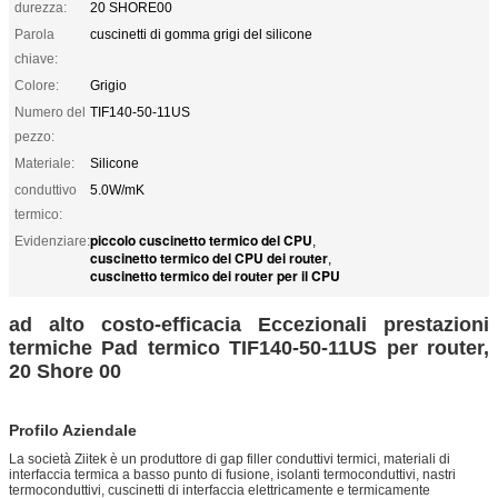
durezza:
20 SHORE00
Parola
cuscinetti di gomma grigi del silicone
chiave:
Colore:
Grigio
Numero del
TIF140-50-11US
pezzo:
Materiale:
Silicone
conduttivo
5.0W/mK
termico:
piccolo cuscinetto termico del CPU
Evidenziare:
,
cuscinetto termico del CPU dei router
,
cuscinetto termico dei router per il CPU
ad alto costo-efficacia Eccezionali prestazioni
termiche Pad termico TIF140-50-11US per router,
20 Shore 00​
Profilo Aziendale
La società Ziitek è un produttore di gap filler conduttivi termici, materiali di
interfaccia termica a basso punto di fusione, isolanti termoconduttivi, nastri
termoconduttivi, cuscinetti di interfaccia elettricamente e termicamente