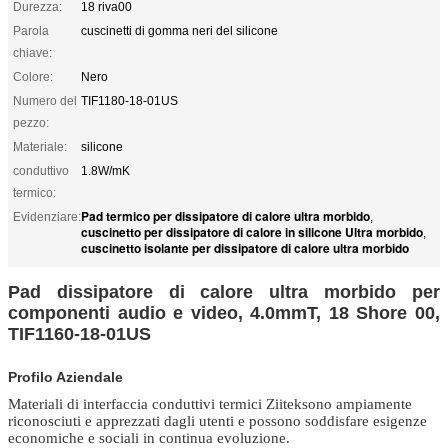
Durezza:
18 riva00
Parola
cuscinetti di gomma neri del silicone
chiave:
Colore:
Nero
Numero del
TIF1180-18-01US
pezzo:
Materiale:
silicone
conduttivo
1.8W/mK
termico:
Pad termico per dissipatore di calore ultra morbido
Evidenziare:
,
cuscinetto per dissipatore di calore in silicone Ultra morbido
,
cuscinetto isolante per dissipatore di calore ultra morbido
Pad dissipatore di calore ultra morbido per
componenti audio e video, 4.0mmT, 18 Shore 00,
TIF1160-18-01US
Profilo Aziendale
Materiali di interfaccia conduttivi termici Ziitek
sono ampiamente
riconosciuti e apprezzati dagli utenti e possono soddisfare esigenze
economiche e sociali in continua evoluzione.