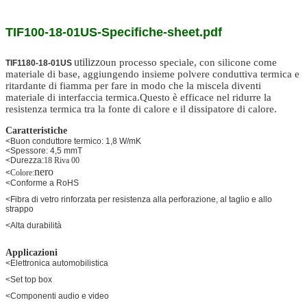
TIF100-18-01US-Specifiche-sheet.pdf
utilizzo
un processo speciale, con silicone come
TIF1180-18-01US
materiale di base, aggiungendo insieme polvere conduttiva termica e
ritardante di fiamma per fare in modo che la miscela diventi
materiale di interfaccia termica.Questo è efficace nel ridurre la
resistenza termica tra la fonte di calore e il dissipatore di calore.
Caratteristiche
<Buon conduttore termico: 1,8 W/mK
<Spessore: 4,5 mmT
<Durezza:
18 Riva 00
nero
<
Colore:
<Conforme a RoHS
<Fibra di vetro rinforzata per resistenza alla perforazione, al taglio e allo
strappo
<Alta durabilità
Applicazioni
<Elettronica automobilistica
<Set top box
<Componenti audio e video