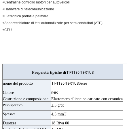
<Centraline controllo motori per autoveicoli
<Hardware di telecomunicazione
<Elettronica portatile palmare
<Apparecchiature di test automatizzate per semiconduttori (ATE)
<CPU
Proprietà tipiche di
TIF1180-18-01US
nome del prodotto
Serie
TIF1180-18-01US
Colore
nero
Costruzione e composizione
Elastomero siliconico caricato con ceramica
Peso specifico
2,5 g/cc
Spessore
4,5 mmT
Durezza
18 Riva 00