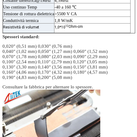
Costante dielettrica@1MHz
4,5MHz
Uso continuo Temp
-40 a 160 ℃
Tensione di rottura dielettrica
>5500 V CA
Conduttività termica
1,8 W/mK
12
Ohm-cm
Resistività di volumet
1,0*10
Spessori standard:
0,020" (0,51 mm) 0,030" (0,76 mm)
0,040" (1,02 mm) 0,050" (1,27 mm) 0,060" (1,52 mm)
0,070" (1,78 mm) 0,080" (2,03 mm) 0,090" (2,29 mm)
0,100" (2,54 mm) 0,110" (2,79 mm) 0,120" (3,05 mm)
0,130" (3,30 mm) 0,140" (3,56 mm) 0,150" (3,81 mm)
0,160" (4,06 mm) 0,170" (4,32 mm) 0,180" (4,57 mm)
0,190" (4,83 mm) 0,200" (5,08 mm)
Consultare la fabbrica per alternare lo spessore.