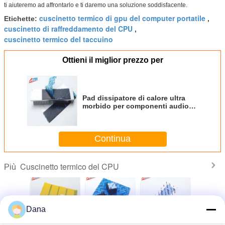
ti aiuteremo ad affrontarlo e ti daremo una soluzione soddisfacente.
cuscinetto termico di gpu del computer portatile
Etichette:
,
cuscinetto di raffreddamento del CPU
,
cuscinetto termico del taccuino
Ottieni il miglior prezzo per
Pad dissipatore di calore ultra
morbido per componenti audio
video 4.0mmT 18 Shore 00
TIF1160-18-01US
Continua
Cuscinetto termico del CPU
Più
Dana
netto
Cuscinetto
Colore blu del
Cuscinetto
Cuscin