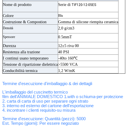
Nome di prodotto
Serie di
TIF120-12-05ES
Colore
Blu
Costruzione & Compostion
Gomma di silicone riempita ceramica
Densità
2,0 g/cm3
Spessore
0.5mmT
Durezza
12±5 riva 00
Resistenza alla trazione
40 PSI
I continui usano temporaneo
-40to 160℃
Tensione di ripartizione dielettrica
>5500 VCA
Conducibilità termica
1,2 W/mK
Termine d'esecuzione d'imballaggio & dei dettagli
L'imballaggio del cuscinetto termico
film dell'ANIMALE DOMESTICO 1.with o schiuma-per protezione
2. carta di carta di uso per separare ogni strato
3. interno ed esterno del cartone dell'esportazione
4. incontrare i clienti requisito-su misura
Termine d'esecuzione: Quantità (pezzi): 5000
Est. Tempo (giorni)
: Per essere negoziato