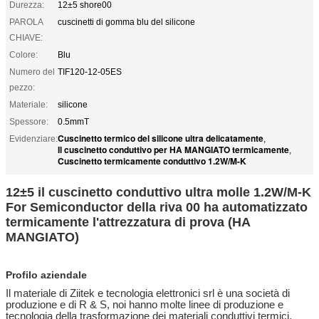
Durezza:
12±5 shore00
PAROLA
cuscinetti di gomma blu del silicone
CHIAVE:
Colore:
Blu
Numero del
TIF120-12-05ES
pezzo:
Materiale:
silicone
Spessore:
0.5mmT
Cuscinetto termico del silicone ultra delicatamente
Evidenziare:
,
Il cuscinetto conduttivo per HA MANGIATO termicamente
,
Cuscinetto termicamente conduttivo 1.2W/M-K
12±5 il cuscinetto conduttivo ultra molle 1.2W/M-K
For Semiconductor della riva 00 ha automatizzato
termicamente l'attrezzatura di prova (HA
MANGIATO)
Profilo aziendale
Il materiale di Ziitek e tecnologia elettronici srl è una società
di
produzione e di R & S, noi hanno molte linee di produzione e
tecnologia della trasformazione dei materiali conduttivi termici,