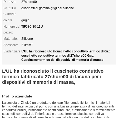
Durezza:
27shore00
PAROLA
cuscinetti di gomma grigi del silicone
CHIAVE:
colore:
grigio
Numero del
TIF580-30-11U
pezzo:
Materiale:
Silicone
Spessore:
2.0mmT
L'UL ha riconosciuto il cuscinetto conduttivo termico di Gap
Evidenziare:
,
cuscinetto conduttivo termico di 27shore00 Gap
,
Cuscinetto termico dei dispositivi di memoria di massa
L'UL ha riconosciuto il cuscinetto conduttivo
termico fabbricato 27shore00 di lacuna per i
dispositivi di memoria di massa,
Profilo aziendale
La società di Ziitek è un produttore dei gap filler conduttivi termici, i materiali
termici dell'interfaccia del punto con una bassa temperatura di fusione, isolanti
conduttivi termici, termicamente nastri conduttivi, elettricamente & termicamente
cuscinetti conduttivi dell'interfaccia e grasso termico, plastica conduttiva
termica, la gomma di silicone, le schiume del silicone, prodotti cambianti dei