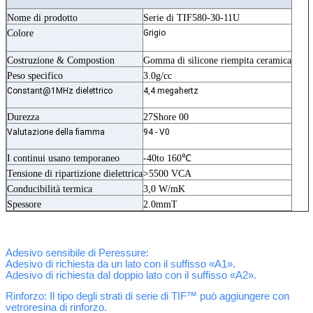
Nome di prodotto
Serie di TIF580-30-11U
Colore
Grigio
Costruzione & Compostion
Gomma di silicone riempita ceramica
Peso specifico
3.0g/cc
Constant@1MHz dielettrico
4,4 megahertz
Durezza
27Shore 00
Valutazione della fiamma
94 - V0
I continui usano temporaneo
-40to 160℃
Tensione di ripartizione dielettrica
>5500 VCA
Conducibilità termica
3,0 W/mK
Spessore
2.0mmT
Adesivo sensibile di Peressure:
Adesivo di richiesta da un lato con il suffisso «A1».
Adesivo di richiesta dal doppio lato con il suffisso «A2».
Rinforzo:
Il tipo degli strati di serie di TIF™ può aggiungere con
vetroresina di rinforzo.