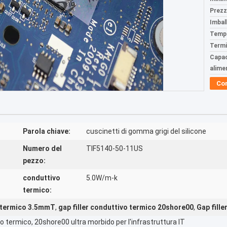
Prezz
Imball
Tempi
Termi
Capac
alime
Co
Parola chiave:
cuscinetti di gomma grigi del silicone
Numero del
TIF5140-50-11US
pezzo:
conduttivo
5.0W/m-k
termico:
o termico 3.5mmT
,
gap filler conduttivo termico 20shore00
,
Gap fille
vo termico, 20shore00 ultra morbido per l'infrastruttura IT