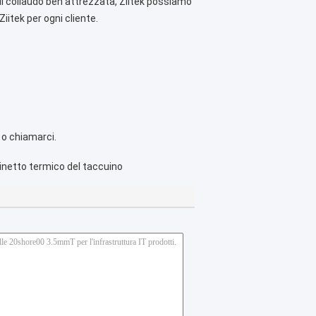
 di collaudo ben attrezzata, Ziitek possiamo
iitek per ogni cliente.
l o chiamarci.
inetto termico del taccuino