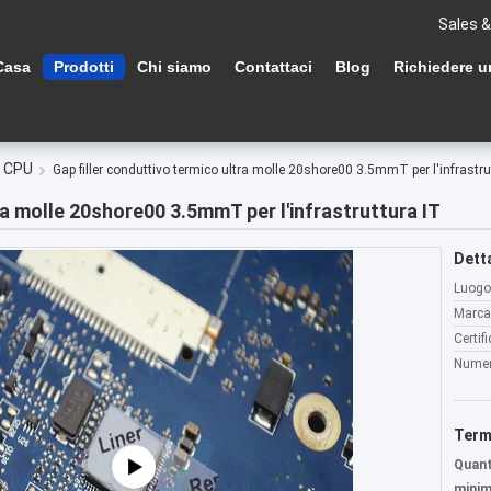
Sales &
Casa
Prodotti
Chi siamo
Contattaci
Blog
Richiedere u
l CPU
Gap filler conduttivo termico ultra molle 20shore00 3.5mmT per l'infrastru
ra molle 20shore00 3.5mmT per l'infrastruttura IT
Detta
Luogo 
Marca
Certif
Numer
Term
Quant
minim