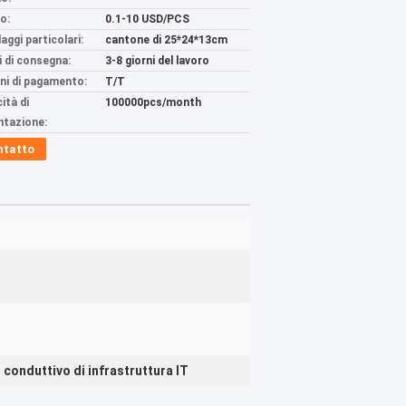
o:
0.1-10 USD/PCS
aggi particolari:
cantone di 25*24*13cm
 di consegna:
3-8 giorni del lavoro
ni di pagamento:
T/T
ità di
100000pcs/month
ntazione:
ntatto
r conduttivo di infrastruttura IT