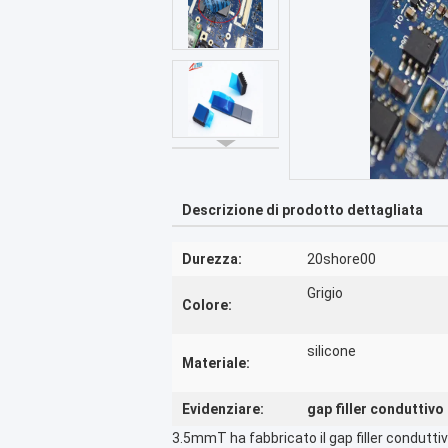
Descrizione di prodotto dettagliata
Durezza:
20shore00
Grigio
Colore:
silicone
Materiale:
Evidenziare:
gap filler conduttiv
3.5mmT ha fabbricato il gap filler condutti