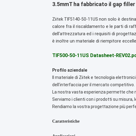
3.5mmT ha fabbricato il gap fille
non solo è destina
Ziitek TIF5140-50-11US
calore fra il riscaldamento e le parti di r
dell'attrezzatura ed i requisiti di proget
è inoltre un materiale di riempitore eccell
TIF500-50-11US Datasheet-REV02.p
Profilo aziendale
Il materiale di Ziitek e tecnologia elettroni
dell'interfaccia per il mercato competitivo.
La nostra vasta esperienza permette che no
Serviamo i clienti con i prodotti su misura, l
Rendiamo la vostra progettazione più perfe
Caratteristiche