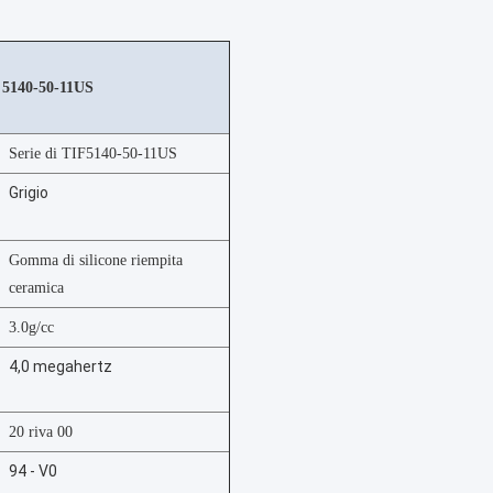
F 5140-50-11US
Serie di TIF5140-50-11US
Grigio
Gomma di silicone riempita
ceramica
3.0g/cc
4,0 megahertz
20 riva 00
94 - V0