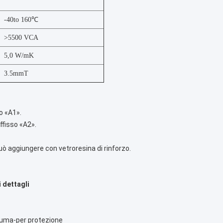
-40to 160℃
>5500 VCA
5,0 W/mK
3.5mmT
so «A1».
uffisso «A2».
™ può aggiungere con vetroresina di rinforzo.
 dettagli
iuma-per protezione