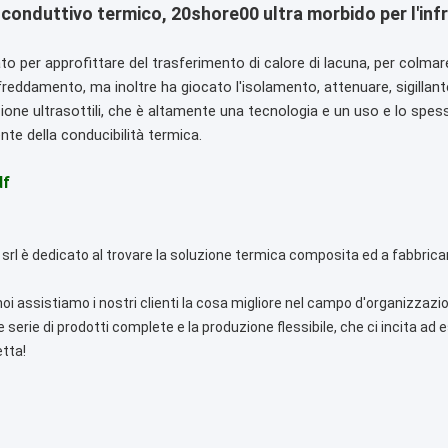
r conduttivo termico, 20shore00 ultra morbido per l'inf
to per approfittare del trasferimento di calore di lacuna, per colmare
affreddamento, ma inoltre ha giocato l'isolamento, attenuare, sigillan
tazione ultrasottili, che è altamente una tecnologia e un uso e lo spe
ente della conducibilità termica.
df
ci srl è dedicato al trovare la soluzione termica composita ed a fabbricar
i assistiamo i nostri clienti la cosa migliore nel campo d'organizzazi
e serie di prodotti complete e la produzione flessibile, che ci incita ad es
tta!