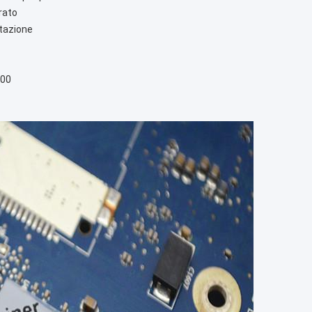
trato
rtazione
000