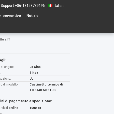
 Support:
+86-18153789196
Italian
n preventivo
Notizie
ttura IT
gli:
di origine:
La Cina
:
Ziitek
icazione:
UL
o di modello:
Cuscinetto termico di
TIF5140-50-11US
ini di pagamento e spedizione:
ità di ordine
1000 pc
o: