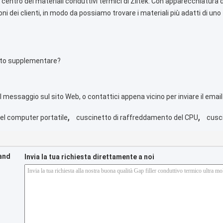
l centro dei materiali conduttivi termici di Ziitek. Con apparecchiatura
 dei clienti, in modo da possiamo trovare i materiali più adatti di uno Z
costo supplementare?
 il messaggio sul sito Web, o contattici appena vicino per inviare il emai
,
,
el computer portatile
cuscinetto di raffreddamento del CPU
cusc
 and
Invia la tua richiesta direttamente a noi