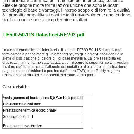
anni di industria termica del materiale
dell'interfaccia, società di
Ziitek le proprie molte
formulazioni uniche che sono le nostri
tecnologie di base e vantaggi. Il nostro scopo è di fornire la qualità
& i prodotti competitivi ai nostri clienti universalmente che tendono
per la cooperazione a lungo termine di affari.
TIF500-50-11S Datasheet-REV02.pdf
I materiali conduttivi dell'interfaccia di serie di TIF580-50-11S si applicano
termicamente per colmare gli intercapedine, fra gli elementi riscaldanti e le
alette di dissipazione di calore o il di base metallica. La loro flessibilità ed
elasticità li fanno hanno stato adatta a per ricoprire le superfici molto irregolari.
Il calore può trasmettere all'alloggio del metallo o al piatto della dissipazione
dagli elementi riscaldanti o persino dall'intero PWB, che effecitly migliora
l'efficienza e la vita dei componenti elettronici termogeni.
Caratteristiche
Vasta gamma di hardnesses 5,0 W/mK disponibili
Elettricamente isolando
Prestazione termica eccezionale
Spessore: 2.0mmT
Buon conduttivo termico