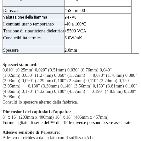
Durezza
45Shore 00
Valutazione della fiamma
94 - V0
I continui usano temporaneo
-40 a 160℃
Tensione di ripartizione dielettrica
>5500 VCA
Conducibilità termica
5.0W/mK
Spessore
2.0mm
Spessori standard:
0,010" (0.25mm) 0,020" (0.51mm) 0,030" (0.76mm) 0,040"
(1.02mm) 0,050" (1.27mm) 0,060" (1.52mm) 0,070" (1.78mm) 0,080"
(2.03mm) 0,090" (2.29mm) 0,100" (2.54mm) 0,110" (2.79mm) 0,120"
(3.05mm) 0,130" (3.30mm) 0,140" (3.56mm) 0,150" (3.81mm) 0,160"
(4.06mm) 0,170" (4.32mm) 0,180" (4.57mm) 0,190" (4.83mm) 0,200"
(5.08mm)
Consulti lo spessore alterno della fabbrica.
Dimensioni dei capitolati d'appalto:
8" x 16" (203mm x 406mm) 16" x 18" (406mm x 457mm)
Forme tagliate di serie del ™ di
TIF
le diverse possono essere assicurate.
Adesivo sensibile di Peressure:
Adesivo di richiesta da un lato con il suffisso «A1».