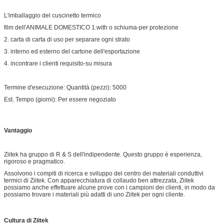
L'imballaggio del cuscinetto termico
film dell'ANIMALE DOMESTICO 1.with o schiuma-per protezione
2. carta di carta di uso per separare ogni strato
3. interno ed esterno del cartone dell'esportazione
4. incontrare i clienti requisito-su misura
Termine d'esecuzione: Quantità (pezzi): 5000
Est. Tempo (giorni): Per essere negoziato
Vantaggio
Ziitek ha gruppo di R & S dell'indipendente. Questo gruppo è esperienza,
rigoroso e pragmatico.
Assolvono i compiti di ricerca e sviluppo del centro dei materiali conduttivi
termici di Ziitek. Con apparecchiatura di collaudo ben attrezzata, Ziitek
possiamo anche effettuare alcune prove con i campioni dei clienti, in modo da
possiamo trovare i materiali più adatti di uno Ziitek per ogni cliente.
Cultura di Ziitek