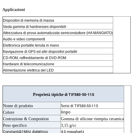
Applicazioni
Dispositivi di memoria di massa
Vasta gamma di hardnesses disponibili
Attrezzatura di prova automatizzata semiconduttore (HA MANGIATO)
Audio e video componenti
Elettronica portatile tenuta in mano
Navigazione di GPS ed altri dispositivi portatili
CD-ROM, raffreddamento di DVD-ROM
Hardware di telecomunicazione
Alimentazione elettrica del LED
Proprietà tipiche
di TIF580-50-11S
Nome di prodotto
Serie
di TIF580-50-11S
Colore
Grigio
Costruzione & Compostion
Gomma di silicone riempita ceramica
Peso specifico
3,15 g/cc
Constant@1MHz dielettrico
4,0 megahertz