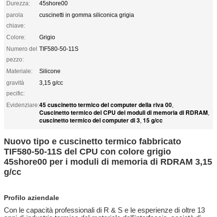
Durezza:
45shore00
parola
cuscinetti in gomma siliconica grigia
chiave:
Colore:
Grigio
Numero del
TIF580-50-11S
pezzo:
Materiale:
Silicone
gravità
3,15 g/cc
pecific:
45 cuscinetto termico del computer della riva 00
Evidenziare:
,
Cuscinetto termico del CPU dei moduli di memoria di RDRAM
,
cuscinetto termico del computer di 3
15 g/cc
,
Nuovo tipo e cuscinetto termico fabbricato
TIF580-50-11S del CPU con colore grigio
45shore00 per i moduli di memoria di RDRAM 3,15
g/cc
Profilo aziendale
Con le capacità professionali di R & S e le esperienze di oltre 13