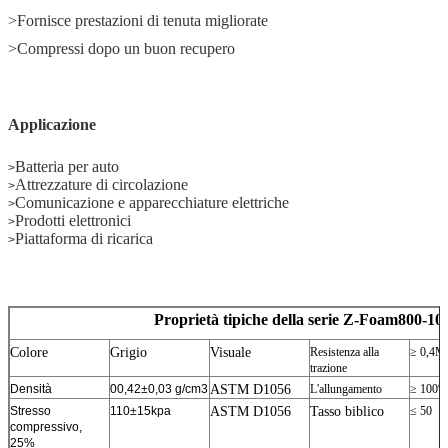
>Fornisce prestazioni di tenuta migliorate
>Compressi dopo un buon recupero
Applicazione
Batteria per auto
>
Attrezzature di circolazione
>
Comunicazione e apparecchiature elettriche
>
Prodotti elettronici
>
Piattaforma di ricarica
>
Proprietà tipiche della serie Z-Foam800-1
Colore
Grigio
Visuale
Resistenza alla
≥ 0,4M
trazione
Densità
00,42±0,03 g/cm3
ASTM D1056
L'allungamento
≥ 100%
Stresso
110±15kpa
ASTM D1056
Tasso biblico
≤ 50
compressivo,
25%