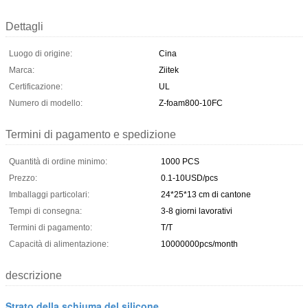
Dettagli
Luogo di origine:
Cina
Marca:
Ziitek
Certificazione:
UL
Numero di modello:
Z-foam800-10FC
Termini di pagamento e spedizione
Quantità di ordine minimo:
1000 PCS
Prezzo:
0.1-10USD/pcs
Imballaggi particolari:
24*25*13 cm di cantone
Tempi di consegna:
3-8 giorni lavorativi
Termini di pagamento:
T/T
Capacità di alimentazione:
10000000pcs/month
descrizione
Strato della schiuma del silicone