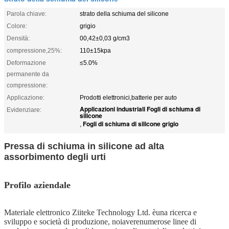
Parola chiave:
strato della schiuma del silicone
Colore:
grigio
Densità:
00,42±0,03 g/cm3
compressione,25%:
110±15kpa
Deformazione
≤5.0%
permanente da
compressione:
Applicazione:
Prodotti elettronici,batterie per auto
Applicazioni industriali Fogli di schiuma di
Evidenziare:
silicone
Fogli di schiuma di silicone grigio
,
Pressa di schiuma in silicone ad alta
assorbimento degli urti
Profilo aziendale
Materiale elettronico Ziitek
e Technology Ltd. è
una ricerca e
sviluppo
e società di produzione, noi
avere
numerose linee di