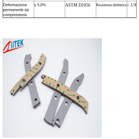
Deformazione
≤ 5,0%
ASTM D1056
Resistenza dielettrica
≥ 3,5
permanente da
compressione