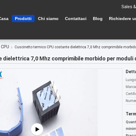
Sales &
Casa
Prodotti
Chi siamo
Contattaci
Blog
Richiedere u
l CPU
Cuscinetto termico CPU costante dielettrica 7,0 Mhz comprimibile morbid
dielettrica 7,0 Mhz comprimibile morbido per moduli 
Detta
Luogo 
Marca
Certif
Numer
Term
Quant
minim
Prezz