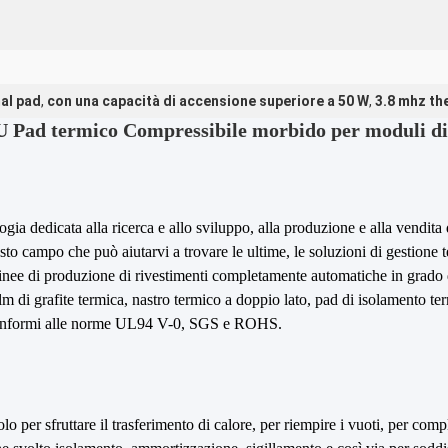
al pad
,
con una capacità di accensione superiore a 50 W
,
3.8 mhz th
PU Pad termico Compressibile morbido per moduli d
gia dedicata alla ricerca e allo sviluppo, alla produzione e alla vendita 
 campo che può aiutarvi a trovare le ultime, le soluzioni di gestione te
inee di produzione di rivestimenti completamente automatiche in grado d
film di grafite termica, nastro termico a doppio lato, pad di isolamento t
 conformi alle norme UL94 V-0, SGS e ROHS.
lo per sfruttare il trasferimento di calore, per riempire i vuoti, per comple