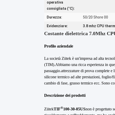
operativa
consigliata (°C):
Durezza:
50/20 Shore 00
Evidenziare:
3.8 mhz CPU therm
Costante dielettrica 7.0Mhz C
Profilo aziendale
La società Ziitek è un'impresa ad alta tecnolo
(TIM).Abbiamo una ricca esperienza in questo
passaggio.attrezzature di prova complete e l
silicone termico ad alte prestazioni, foglio/
cambio di fase, grasso termico ecc. Sono
Descrizione dei prodotti
®
Ziitek
TIF
100-30-05US
non è progettato so