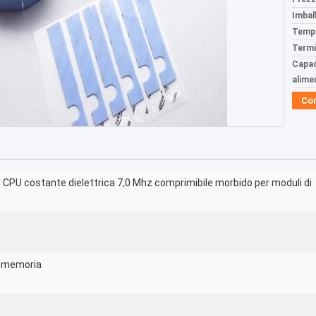
Imball
Tempi
Termi
Capac
alime
Co
 CPU costante dielettrica 7,0 Mhz comprimibile morbido per moduli di
i memoria