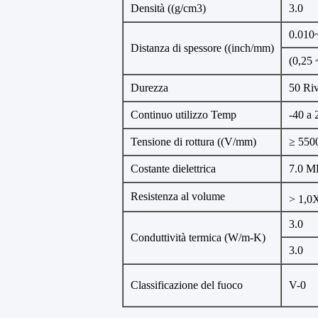
Densità ((g/cm3)
3.0
0.010
Distanza di spessore ((inch/mm)
(0,25 
Durezza
50 Riv
Continuo utilizzo Temp
-40 a
Tensione di rottura ((V/mm)
≥ 550
Costante dielettrica
7.0 M
Resistenza al volume
> 1,0
3.0
Conduttività termica (W/m-K)
3.0
Classificazione del fuoco
V-0