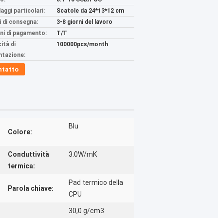
aggi particolari:
Scatole da 24*13*12 cm
 di consegna:
3-8 giorni del lavoro
ni di pagamento:
T/T
ità di
100000pcs/month
ntazione:
ntatto
Blu
Colore:
Conduttività
3.0W/mK
termica:
Pad termico della
Parola chiave:
CPU
30,0 g/cm3