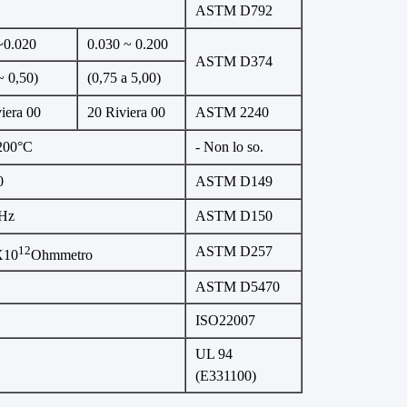
ASTM D792
~0.020
0.030 ~ 0.200
ASTM D374
~ 0,50)
(0,75 a 5,00)
iera 00
20 Riviera 00
ASTM 2240
 200°C
- Non lo so.
0
ASTM D149
Hz
ASTM D150
12
ASTM D257
X10
Ohmmetro
ASTM D5470
ISO22007
UL 94
(E331100)