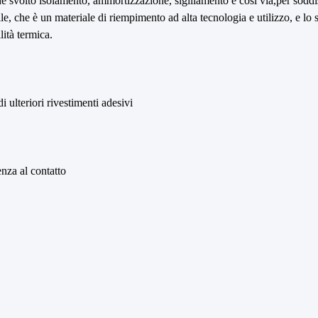
svolto isolamento, ammortizzazione, sigillamento e così via,per soddisf
ttile, che è un materiale di riempimento ad alta tecnologia e utilizzo, e l
lità termica.
ulteriori rivestimenti adesivi
enza al contatto