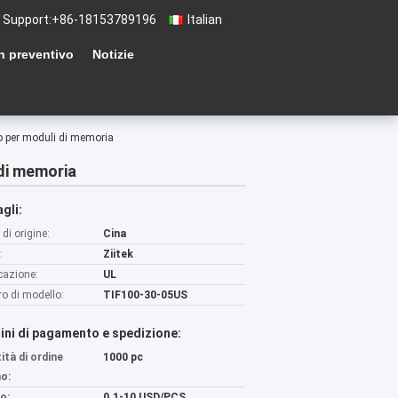
 Support:
+86-18153789196
Italian
n preventivo
Notizie
o per moduli di memoria
di memoria
gli:
di origine:
Cina
:
Ziitek
icazione:
UL
o di modello:
TIF100-30-05US
ini di pagamento e spedizione:
ità di ordine
1000 pc
o:
o:
0.1-10 USD/PCS