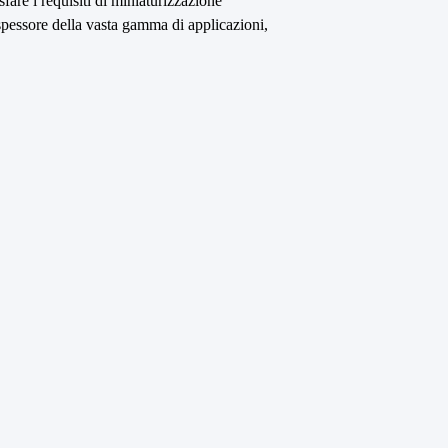
are i requisiti di miniaturizzazione
o spessore della vasta gamma di applicazioni,