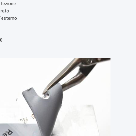
otezione
trato
l'esterno
00