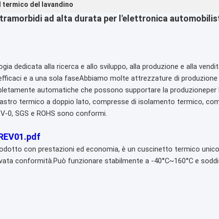
 termico del lavandino
ltramorbidi ad alta durata per l'elettronica automobilis
gia dedicata alla ricerca e allo sviluppo, alla produzione e alla vendit
ù efficaci e a una sola faseAbbiamo molte attrezzature di produzion
ompletamente automatiche che possono supportare la produzione
per
o, nastro termico a doppio lato, compresse di isolamento termico, co
 V-0, SGS e ROHS sono conformi.
 REV01.pdf
rodotto con prestazioni ed economia, è un cuscinetto termico unico 
vata conformità.Può funzionare stabilmente a -40°C~160°C e soddisf