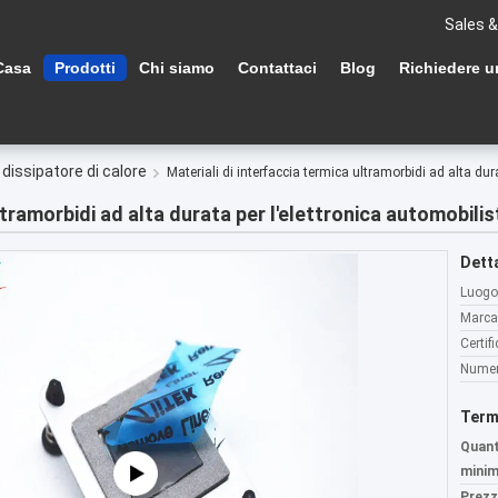
Sales &
Casa
Prodotti
Chi siamo
Contattaci
Blog
Richiedere u
dissipatore di calore
Materiali di interfaccia termica ultramorbidi ad alta dur
ltramorbidi ad alta durata per l'elettronica automobilis
Detta
Luogo 
Marca
Certif
Numer
Term
Quant
minim
Prezz