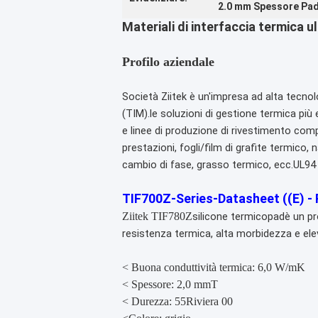
2.0 mm Spessore Pad
Materiali di interfaccia termica u
Profilo aziendale
Società Ziitek
è un'impresa ad alta tecnolo
(TIM).le soluzioni di gestione termica pi
e linee di produzione di rivestimento c
prestazioni, fogli/film di grafite termic
cambio di fase, grasso termico, ecc.
UL94
TIF700Z-Series-Datasheet ((E) -
Ziitek TIF780Z
silicone termico
pad
è un p
resistenza termica, alta morbidezza e ele
< Buona conduttività termica: 6,0 W/mK
< Spessore: 2,0 mmT
< Durezza: 55
Riviera 00