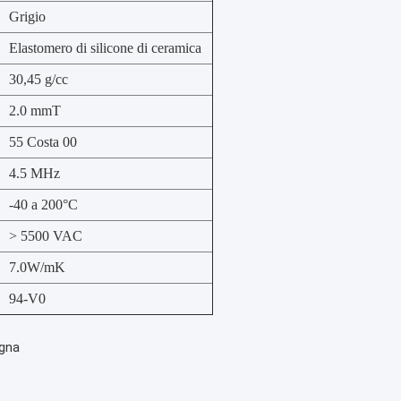
Grigio
Elastomero di silicone di ceramica
30,45 g/cc
2.0 mmT
55 Costa 00
4.5 MHz
-40 a 200°C
> 5500 VAC
7.0W/mK
94-V0
egna