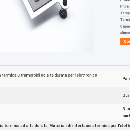
Imball
Tempi
Termi
Capac
alime
Co
a termica ultramorbidi ad alta durata per l'elettronica
Par
Dur
Num
par
cia termica ad alta durata
,
Materiali di interfaccia termica per l'ele