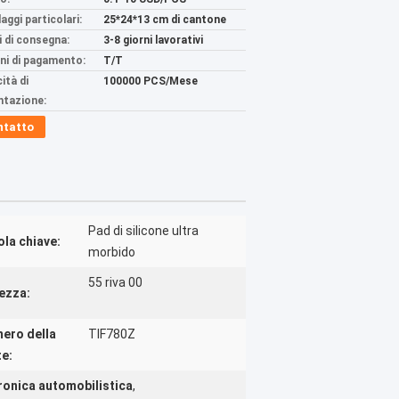
aggi particolari:
25*24*13 cm di cantone
 di consegna:
3-8 giorni lavorativi
ni di pagamento:
T/T
ità di
100000 PCS/Mese
ntazione:
ntatto
Pad di silicone ultra
ola chiave:
morbido
55 riva 00
ezza:
ero della
TIF780Z
te:
ttronica automobilistica
,