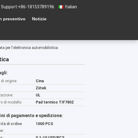
 Support:
+86-18153789196
Italian
n preventivo
Notizie
ata per l'elettronica automobilistica
tica
gli:
di origine:
Cina
:
Ziitek
icazione:
UL
o di modello:
Pad termico TIF780Z
ini di pagamento e spedizione:
ità di ordine
1000 PCS
o:
o:
0.1-10 USD/PCS