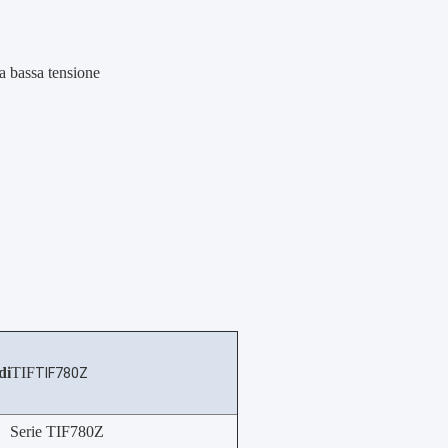
a bassa tensione
di
TIF
TIF780Z
Serie TIF780Z