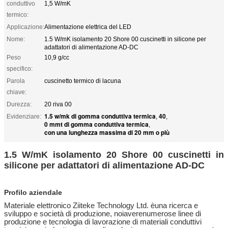
conduttivo
1,5 W/mK
termico:
Applicazione:
Alimentazione elettrica del LED
Nome:
1.5 W/mK isolamento 20 Shore 00 cuscinetti in silicone per
adattatori di alimentazione AD-DC
Peso
10,9 g/cc
specifico:
Parola
cuscinetto termico di lacuna
chiave:
Durezza:
20 riva 00
1.5 w/mk di gomma conduttiva termica
40
Evidenziare:
,
,
0 mmt di gomma conduttiva termica
,
con una lunghezza massima di 20 mm o più
1.5 W/mK isolamento 20 Shore 00 cuscinetti in
silicone per adattatori di alimentazione AD-DC
Profilo aziendale
Materiale elettronico Ziitek
e Technology Ltd. è
una ricerca e
sviluppo
e società di produzione, noi
avere
numerose linee di
produzione e tecnologia di lavorazione di materiali conduttivi