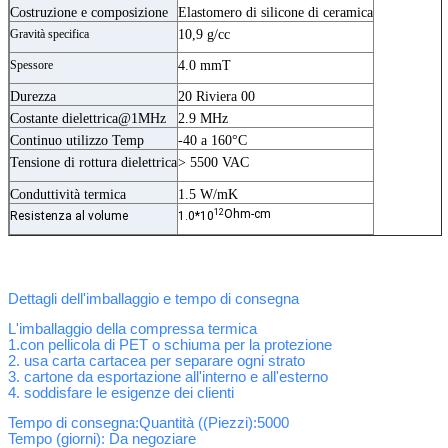
Costruzione e composizione
Elastomero di silicone di ceramica
Gravità specifica
10,9 g/cc
Spessore
4.0 mmT
Durezza
20 Riviera 00
Costante dielettrica@1MHz
2.9 MHz
Continuo utilizzo Temp
-40 a 160°C
Tensione di rottura dielettrica
> 5500 VAC
Conduttività termica
1.5 W/mK
12
Ohm-cm
Resistenza al volume
1.0*10
Dettagli dell'imballaggio e tempo di consegna
L'imballaggio della compressa termica
1.con pellicola di PET o schiuma per la protezione
2. usa carta cartacea per separare ogni strato
3. cartone da esportazione all'interno e all'esterno
4. soddisfare le esigenze dei clienti
Tempo di consegna
:Quantità ((Piezzi):5000
Tempo (giorni)
: Da negoziare