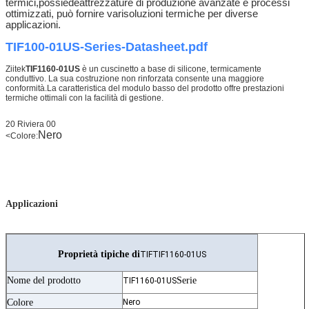
termici,
possiede
attrezzature di produzione avanzate e processi
ottimizzati, può fornire vari
soluzioni termiche per diverse
applicazioni.
TIF100-01US-Series-Datasheet.pdf
Ziitek
TIF1160-01US
è un cuscinetto a base di silicone, termicamente
conduttivo. La sua costruzione non rinforzata consente una maggiore
conformità.La caratteristica del modulo basso del prodotto offre prestazioni
termiche ottimali con la facilità di gestione.
20 Riviera 00
Nero
<
Colore:
Applicazioni
Proprietà tipiche di
TIFTIF1160-01US
Nome del prodotto
Serie
TIF1160-01US
Colore
Nero