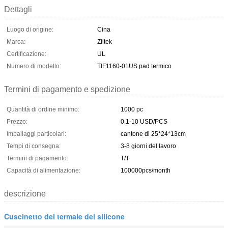
Dettagli
Luogo di origine:
Cina
Marca:
Ziitek
Certificazione:
UL
Numero di modello:
TIF1160-01US pad termico
Termini di pagamento e spedizione
Quantità di ordine minimo:
1000 pc
Prezzo:
0.1-10 USD/PCS
Imballaggi particolari:
cantone di 25*24*13cm
Tempi di consegna:
3-8 giorni del lavoro
Termini di pagamento:
T/T
Capacità di alimentazione:
100000pcs/month
descrizione
Cuscinetto del termale del silicone