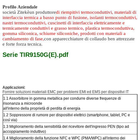
Profilo Aziendale
società Zitek
è
un produttore
di riempitivi termoconduttivi, materiali di
interfaccia termica a basso punto di fusione, isolanti termoconduttivi,
nastri termoconduttivi, cuscinetti di interfaccia elettricamente e
termicamente conduttivi e grasso termico, plastica termoconduttiva,
gomma siliconica, schiume siliconiche, prodotti con materiali a
cambiamento di fase,
con apparecchiature di collaudo ben attrezzate
e forte forza tecnica.
Serie TIR9150G(E).pdf
Applicazioni:
Fornire soluzioni materiali EMC per problemi EMI ed EMS per dispositivi IT
1.1 Assorbitore in gomma metallica per condurre diverse frequenze di
risonanza a microonde
all'interno della proprietà di perdita di energia
1.2 Soppressore di rumore per dispositivi elettrici (smartphone, tablet, PC e
così via)
1.3 Miglioramento della sensibilità del ricevitore dell'ingresso PEN (tipo ad
accoppiamento induttivo)
1.4 Miglioramento della funzione NFC e WPC (PMA/WPC) all'interno dei