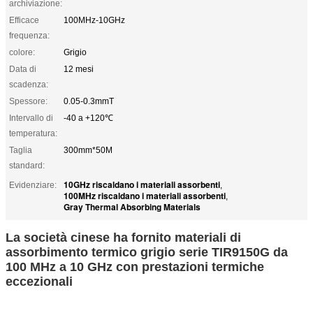
archiviazione:
Efficace
100MHz-10GHz
frequenza:
colore:
Grigio
Data di
12 mesi
scadenza:
Spessore:
0.05-0.3mmT
Intervallo di
-40 a +120℃
temperatura:
Taglia
300mm*50M
standard:
10GHz riscaldano i materiali assorbenti
Evidenziare:
,
100MHz riscaldano i materiali assorbenti
,
Gray Thermal Absorbing Materials
La società cinese ha fornito materiali di
assorbimento termico grigio serie TIR9150G da
100 MHz a 10 GHz con prestazioni termiche
eccezionali