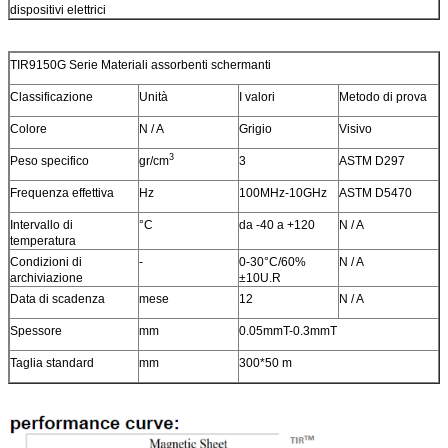
dispositivi elettrici
TIR9150G
Serie Materiali assorbenti schermanti
Classificazione
Unità
I valori
Metodo di prova
Colore
N / A
Grigio
Visivo
3
Peso specifico
gr/cm
3
ASTM D297
Frequenza effettiva
Hz
100MHz-10GHz
ASTM D5470
Intervallo di
°C
da -40 a +120
N / A
temperatura
Condizioni di
-
0-30°C/60%
N / A
archiviazione
±10U.R
Data di scadenza
mese
12
N / A
Spessore
mm
0.05mmT-0.3mmT
Taglia standard
mm
300*50 m