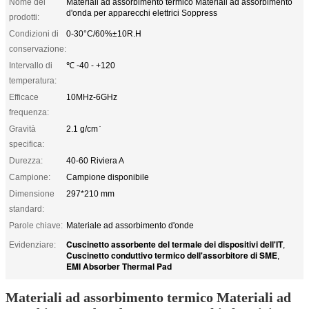
Nome dei
Materiali ad assorbimento termico Materiali ad assorbimento
d'onda per apparecchi elettrici Soppress
prodotti:
Condizioni di
0-30°C/60%±10R.H
conservazione:
Intervallo di
℃ -40 - +120
temperatura:
Efficace
10MHz-6GHz
frequenza:
Gravità
2.1 g/cm ̇
specifica:
Durezza:
40-60 Riviera A
Campione:
Campione disponibile
Dimensione
297*210 mm
standard:
Parole chiave:
Materiale ad assorbimento d'onde
Cuscinetto assorbente del termale dei dispositivi dell'IT
Evidenziare:
,
Cuscinetto conduttivo termico dell'assorbitore di SME
,
EMI Absorber Thermal Pad
Materiali ad assorbimento termico Materiali ad