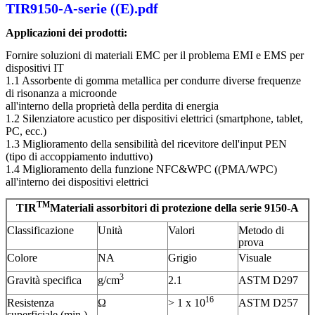
TIR9150-A-serie ((E).pdf
Applicazioni dei prodotti:
Fornire soluzioni di materiali EMC per il problema EMI e EMS per
dispositivi IT
1.1 Assorbente di gomma metallica per condurre diverse frequenze
di risonanza a microonde
all'interno della proprietà della perdita di energia
1.2 Silenziatore acustico per dispositivi elettrici (smartphone, tablet,
PC, ecc.)
1.3 Miglioramento della sensibilità del ricevitore dell'input PEN
(tipo di accoppiamento induttivo)
1.4 Miglioramento della funzione NFC&WPC ((PMA/WPC)
all'interno dei dispositivi elettrici
TM
TIR
Materiali assorbitori di protezione della serie 9150-A
Classificazione
Unità
Valori
Metodo di
prova
Colore
NA
Grigio
Visuale
3
Gravità specifica
g/cm
2.1
ASTM D297
16
Resistenza
Ω
> 1 x 10
ASTM D257
superficiale (min.)