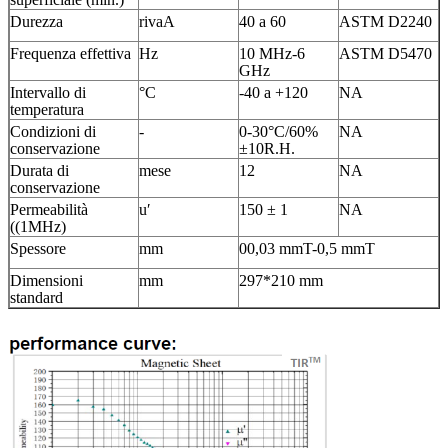
Durezza
rivaA
40 a 60
ASTM D2240
Frequenza effettiva
Hz
10 MHz-6
ASTM D5470
GHz
Intervallo di
°C
-40 a +120
NA
temperatura
Condizioni di
-
0-30°C/60%
NA
conservazione
±10R.H.
Durata di
mese
12
NA
conservazione
Permeabilità
u′
150 ± 1
NA
((1MHz)
Spessore
mm
00,03 mmT-0,5 mmT
Dimensioni
mm
297*210 mm
standard