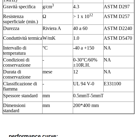
3
Gravità specifica
g/cm
4.3
ASTM D297
12
Resistenza
Ω
> 1 x 10
ASTM D257
superficiale (min.)
Durezza
Riviera A
40 a 60
ASTM D2240
Conduttività termica
W/mK
1.0
ASTM D5470
Intervallo di
°C
-40 a +150
NA
temperatura
Condizioni di
-
0-30°C/60%
NA
conservazione
±10R.H.
Durata di
mese
12
NA
conservazione
Classificazione di
-
UL 94 V-0
E331100
fiamma
Spessore standard
mm
0.5mmT-5mmT
Dimensioni
mm
200*400 mm
standard