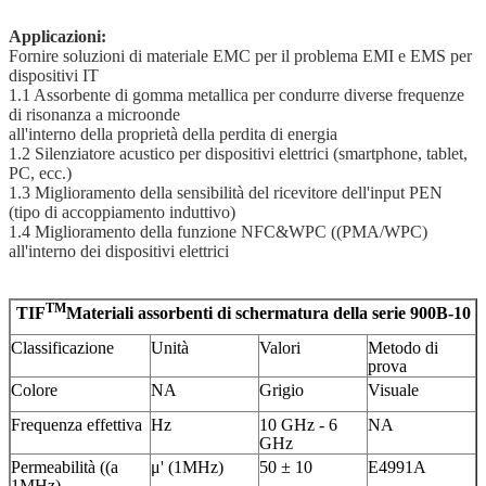
Applicazioni:
Fornire soluzioni di materiale EMC per il problema EMI e EMS per
dispositivi IT
1.1 Assorbente di gomma metallica per condurre diverse frequenze
di risonanza a microonde
all'interno della proprietà della perdita di energia
1.2 Silenziatore acustico per dispositivi elettrici (smartphone, tablet,
PC, ecc.)
1.3 Miglioramento della sensibilità del ricevitore dell'input PEN
(tipo di accoppiamento induttivo)
1.4 Miglioramento della funzione NFC&WPC ((PMA/WPC)
all'interno dei dispositivi elettrici
TM
TIF
Materiali assorbenti di schermatura della serie 900B-10
Classificazione
Unità
Valori
Metodo di
prova
Colore
NA
Grigio
Visuale
Frequenza effettiva
Hz
10 GHz - 6
NA
GHz
Permeabilità ((a
μ' (1MHz)
50 ± 10
E4991A
1MHz)