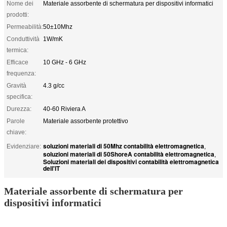
Nome dei
Materiale assorbente di schermatura per dispositivi informatici
prodotti:
Permeabilità:
50±10Mhz
Conduttività
1W/mK
termica:
Efficace
10 GHz - 6 GHz
frequenza:
Gravità
4.3 g/cc
specifica:
Durezza:
40-60 Riviera A
Parole
Materiale assorbente protettivo
chiave:
soluzioni materiali di 50Mhz contabilità elettromagnetica
Evidenziare:
,
soluzioni materiali di 50ShoreA contabilità elettromagnetica
,
Soluzioni materiali dei dispositivi contabilità elettromagnetica
dell'IT
Materiale assorbente di schermatura per
dispositivi informatici