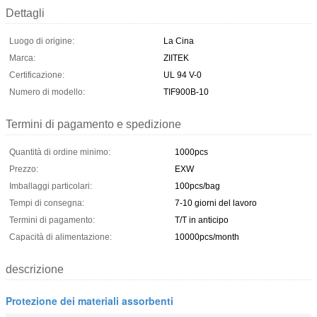
Dettagli
Luogo di origine:
La Cina
Marca:
ZIITEK
Certificazione:
UL 94 V-0
Numero di modello:
TIF900B-10
Termini di pagamento e spedizione
Quantità di ordine minimo:
1000pcs
Prezzo:
EXW
Imballaggi particolari:
100pcs/bag
Tempi di consegna:
7-10 giorni del lavoro
Termini di pagamento:
T/T in anticipo
Capacità di alimentazione:
10000pcs/month
descrizione
Protezione dei materiali assorbenti