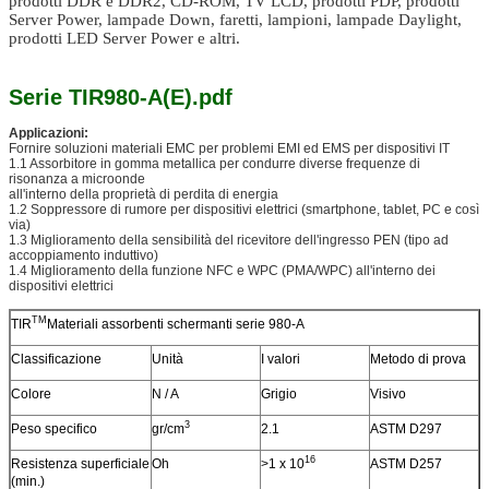
prodotti DDR e DDR2, CD-ROM, TV LCD, prodotti PDP, prodotti
Server Power, lampade Down, faretti, lampioni, lampade Daylight,
prodotti LED Server Power e altri.
Serie TIR980-A(E).pdf
Applicazioni:
Fornire soluzioni materiali EMC per problemi EMI ed EMS per dispositivi IT
1.1 Assorbitore in gomma metallica per condurre diverse frequenze di
risonanza a microonde
all'interno della proprietà di perdita di energia
1.2 Soppressore di rumore per dispositivi elettrici (smartphone, tablet, PC e così
via)
1.3 Miglioramento della sensibilità del ricevitore dell'ingresso PEN (tipo ad
accoppiamento induttivo)
1.4 Miglioramento della funzione NFC e WPC (PMA/WPC) all'interno dei
dispositivi elettrici
TM
TIR
Materiali assorbenti schermanti serie 980-A
Classificazione
Unità
I valori
Metodo di prova
Colore
N / A
Grigio
Visivo
3
Peso specifico
gr/cm
2.1
ASTM D297
16
Resistenza superficiale
Oh
>1 x 10
ASTM D257
(min.)