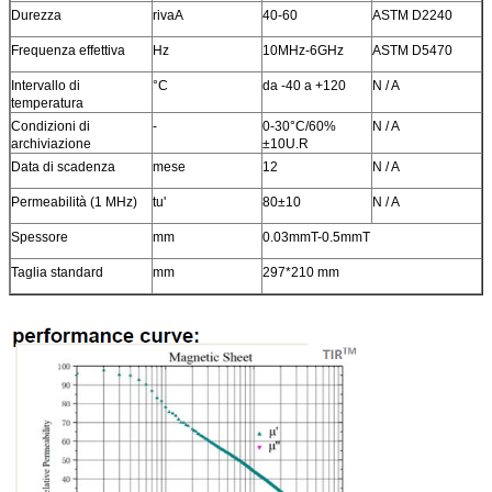
Durezza
rivaA
40-60
ASTM D2240
Frequenza effettiva
Hz
10MHz-6GHz
ASTM D5470
Intervallo di
°C
da -40 a +120
N / A
temperatura
Condizioni di
-
0-30°C/60%
N / A
archiviazione
±10U.R
Data di scadenza
mese
12
N / A
Permeabilità (1 MHz)
tu'
80±10
N / A
Spessore
mm
0.03mmT-0.5mmT
Taglia standard
mm
297*210 mm