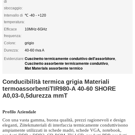
di
stoccaggio:
Intervallo di
℃ -40 - +120
temperatura:
Efficace
10MHz-6GHz
frequenza:
Colore:
grigio
Durezza:
40-60 riva A
Cuscinetto termicamente conduttivo dell'assorbitore
Evidenziare:
,
Cuscinetto assorbente termicamente conduttivo
,
Mat Materials assorbente termico
Conducibilità termica grigia Materiali
termoassorbenti
TIR980-A
40-60 SHORE
A
0,03-0,5
durezza mmT
Profilo Aziendale
Con una vasta gamma, buona qualità, prezzi ragionevoli e design
eleganti, Ziitek
materiali di interfaccia termicamente conduttivi
sono
ampiamente utilizzati in schede madri, schede VGA, notebook,