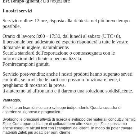
Est.Tempo (giorni)
: Da negoziare
I nostri servizi
Servizio online: 12 ore, risposta alla richiesta nel più breve tempo
possibile.
Orario di lavoro: 8:00 - 17:30, dal lunedì al sabato (UTC+8).
Il personale ben addestrato ed esperto risponderà a tutte le vostre
domande in inglese, naturalmente.
Scatola standard dell'esportazione o contrassegnata con le
informazioni del cliente o personalizzata.
Fornire
campioni gratuiti
Servizio post-vendita: anche i nostri prodotti hanno superato severi
controlli, se trovi che le parti non possono funzionare bene, ti
preghiamo di mostrarci la prova.
ti aiuteremo ad affrontarlo e ti daremo una soluzione soddisfacente.
Vantaggio
,
Ziitek ha un team di ricerca e sviluppo indipendente.Questa squadra è
esperienza, rigorosa e pragmatica.
Svolgono le principali attività di ricerca e sviluppo dei materiali conduttivi termici
Ziitek.Con apparecchiature di collaudo ben attrezzate, noi Ziitek possiamo
anche eseguire alcuni test con i campioni dei clienti, in modo da poter trovare
materiali Ziitek più adatti per ogni cliente.