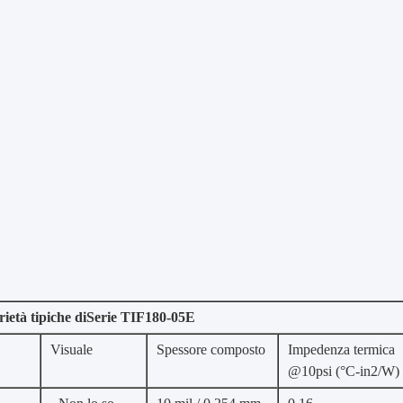
ietà tipiche di
Serie TIF180-05E
Visuale
Spessore composto
Impedenza termica
@10psi (°C-in2/W)