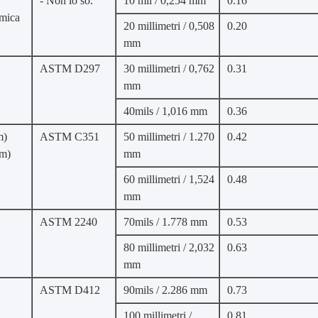
- Non lo so.
10 mil / 0,254 mm
0.16
amica
20 millimetri / 0,508
0.20
mm
ASTM D297
30 millimetri / 0,762
0.31
mm
40mils / 1,016 mm
0.36
m)
ASTM C351
50 millimetri / 1.270
0.42
mm)
mm
60 millimetri / 1,524
0.48
mm
ASTM 2240
70mils / 1.778 mm
0.53
80 millimetri / 2,032
0.63
mm
ASTM D412
90mils / 2.286 mm
0.73
100 millimetri /
0.81