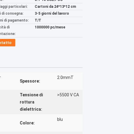
aggi particolari:
Cartoni da 24*13*12 cm
 di consegna:
3-5 giorni del lavoro
ni di pagamento:
T/T
ità di
1000000 pc/mese
ntazione:
ntatto
r
2.0mmT
Spessore:
Tensione di
>5500 V CA
rottura
dielettrica:
blu
Colore: