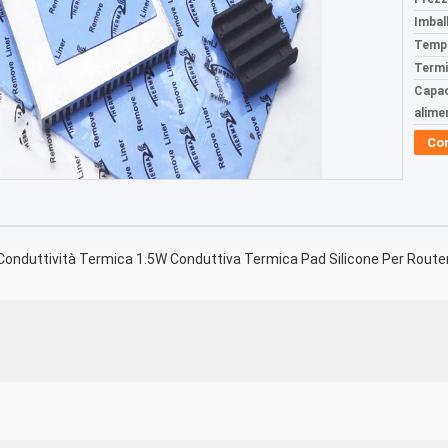
Imball
Tempi
Termi
Capac
alime
Co
 Conduttività Termica 1.5W Conduttiva Termica Pad Silicone Per Route