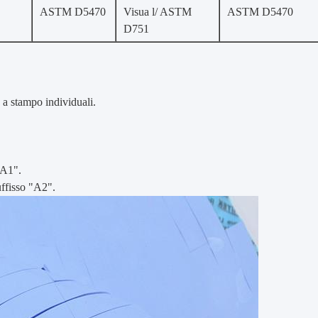
ASTM D5470
Visua l/ ASTM
ASTM D5470
D751
o a stampo individuali.
"A1".
uffisso "A2".