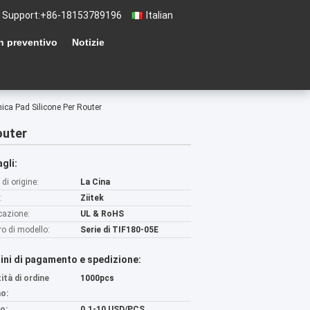
 Support:
+86-18153789196
Italian
n preventivo
Notizie
ica Pad Silicone Per Router
outer
gli:
di origine:
La Cina
:
Ziitek
icazione:
UL & RoHS
o di modello:
Serie di TIF180-05E
ini di pagamento e spedizione:
ità di ordine
1000pcs
o:
o:
0.1-10 USD/PCS