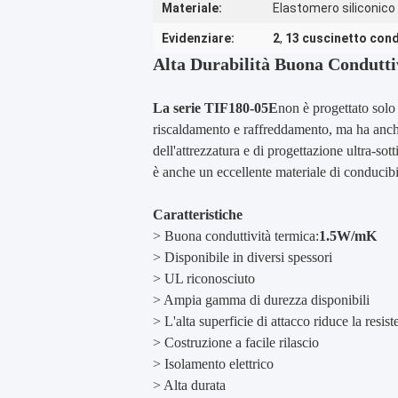
Materiale:
Elastomero siliconico
Evidenziare:
2
,
13 cuscinetto cond
Alta Durabilità Buona Condutti
La serie TIF180-05E
non è progettato solo p
riscaldamento e raffreddamento, ma ha anche 
dell'attrezzatura e di progettazione ultra-so
è anche un eccellente materiale di conducibi
Caratteristiche
> Buona conduttività termica:
1.5W/mK
> Disponibile in diversi spessori
> UL riconosciuto
> Ampia gamma di durezza disponibili
> L'alta superficie di attacco riduce la resist
> Costruzione a facile rilascio
> Isolamento elettrico
> Alta durata