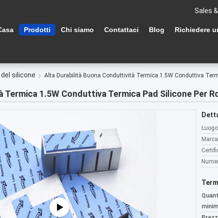
Sales &
Casa
Prodotti
Chi siamo
Contattaci
Blog
Richiedere u
del silicone
Alta Durabilità Buona Conduttività Termica 1.5W Conduttiva Term
tà Termica 1.5W Conduttiva Termica Pad Silicone Per R
Detta
Luogo 
Marca
Certif
Numer
Term
Quant
minim
Prezz