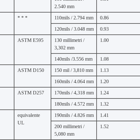
2.540 mm
* * *
110mils / 2.794 mm
0.86
120mils / 3.048 mm
0.93
ASTM E595
130 millimetri /
1.00
3,302 mm
140mils /3.556 mm
1.08
ASTM D150
150 mil / 3,810 mm
1.13
160mils / 4.064 mm
1.20
ASTM D257
170mils / 4,318 mm
1.24
180mils / 4.572 mm
1.32
equivalente
190mils / 4.826 mm
1.41
UL
200 millimetri /
1.52
5,080 mm