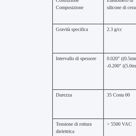
Costruzione
Elastomero di
Composizione
silicone di cer
Gravità specifica
2.3 g/cc
Intervallo di spessore
0.020" ((0.5m
-0.200" ((5.0
Durezza
35 Costa 00
Tensione di rottura
> 5500 VAC
dielettrica