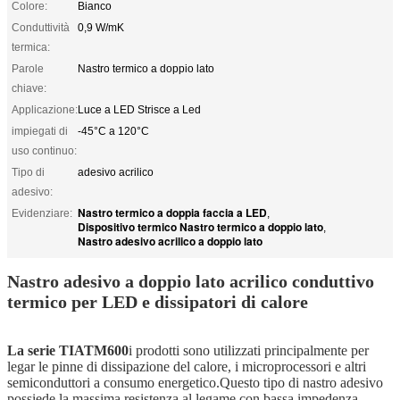
Colore:
Bianco
Conduttività
0,9 W/mK
termica:
Parole
Nastro termico a doppio lato
chiave:
Applicazione:
Luce a LED Strisce a Led
impiegati di
-45°C a 120°C
uso continuo:
Tipo di
adesivo acrilico
adesivo:
Nastro termico a doppia faccia a LED
Evidenziare:
,
Dispositivo termico Nastro termico a doppio lato
,
Nastro adesivo acrilico a doppio lato
Nastro adesivo a doppio lato acrilico conduttivo
termico per LED e dissipatori di calore
La serie TIATM600
i prodotti sono utilizzati principalmente per
legar le pinne di dissipazione del calore, i microprocessori e altri
semiconduttori a consumo energetico.Questo tipo di nastro adesivo
possiede la massima resistenza al legame con bassa impedenza