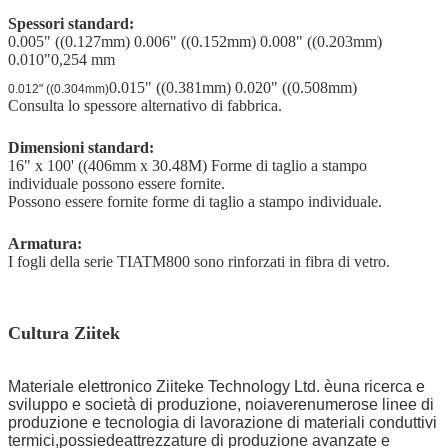
Spessori standard:
0.005" ((0.127mm) 0.006" ((0.152mm) 0.008" ((0.203mm)
0.010"
0,254 mm
0.015" ((0.381mm) 0.020" ((0.508mm)
0.012" ((0.304mm)
Consulta lo spessore alternativo di fabbrica.
Dimensioni standard:
16" x 100' ((406mm x 30.48M) Forme di taglio a stampo
individuale possono essere fornite.
Possono essere fornite forme di taglio a stampo individuale.
Armatura:
I fogli della serie TIATM800 sono rinforzati in fibra di vetro.
Cultura Ziitek
Materiale elettronico Ziitek
e Technology Ltd. è
una ricerca e
sviluppo
e società di produzione, noi
avere
numerose linee di
produzione e tecnologia di lavorazione di materiali conduttivi
termici,
possiede
attrezzature di produzione avanzate e