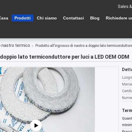
Sales &
Casa
Prodotti
Chi siamo
Contattaci
Blog
Richiedere u
o nastro termico
Prodotto all'ingrosso di nastro a doppio lato termicondutto
a doppio lato termiconduttore per luci a LED OEM ODM
Detta
Luogo 
Marca
Certif
Numer
Term
Quant
minim
Prezz