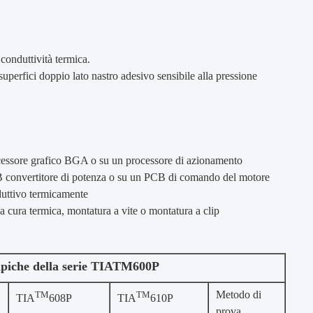
 conduttività termica.
superfici doppio lato nastro adesivo sensibile alla pressione
rocessore grafico BGA o su un processore di azionamento
B convertitore di potenza o su un PCB di comando del motore
nduttivo termicamente
 a cura termica, montatura a vite o montatura a clip
ipiche della serie TIATM600P
Metodo di
TM
TM
TIA
608P
TIA
610P
prova