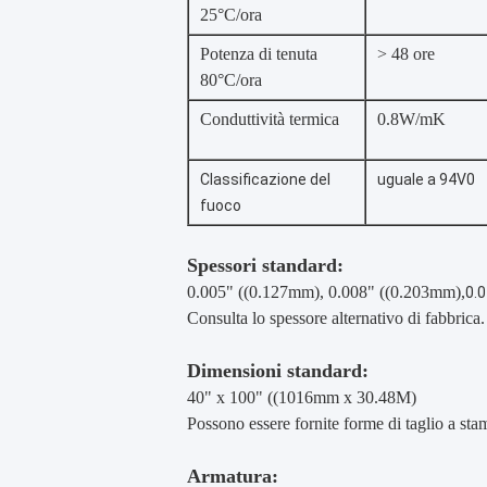
25°C/ora
Potenza di tenuta
> 48 ore
80°C/ora
Conduttività termica
0.8W/mK
Classificazione del
uguale a 94V0
fuoco
Spessori standard:
0.005" ((0.127mm), 0.008" ((0.203mm),
0.
Consulta lo spessore alternativo di fabbrica.
Dimensioni standard:
40" x 100" ((1016mm x 30.48M)
Possono essere fornite forme di taglio a sta
Armatura: