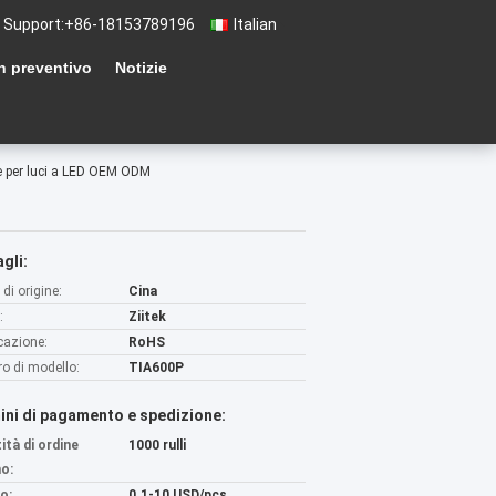
 Support:
+86-18153789196
Italian
n preventivo
Notizie
re per luci a LED OEM ODM
gli:
di origine:
Cina
:
Ziitek
icazione:
RoHS
o di modello:
TIA600P
ini di pagamento e spedizione:
ità di ordine
1000 rulli
o:
o:
0.1-10 USD/pcs