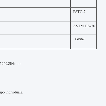
PSTC-7
ASTM D5470
- Cosa?
010" 0,254 mm
mpo individuale.