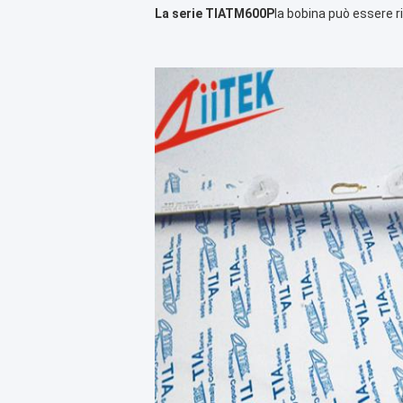
La serie TIATM600P
la bobina può essere 