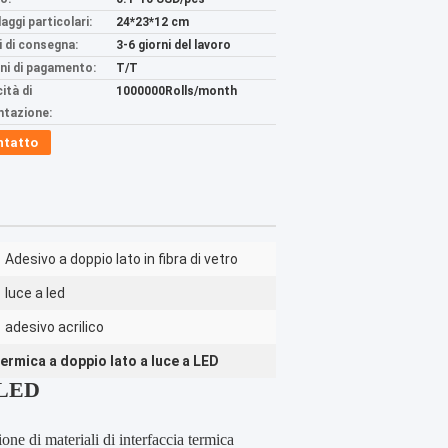
aggi particolari:
24*23*12 cm
 di consegna:
3-6 giorni del lavoro
ni di pagamento:
T/T
ità di
1000000Rolls/month
ntazione:
ntatto
Adesivo a doppio lato in fibra di vetro
luce a led
adesivo acrilico
termica a doppio lato a luce a LED
a LED
one di materiali di interfaccia termica