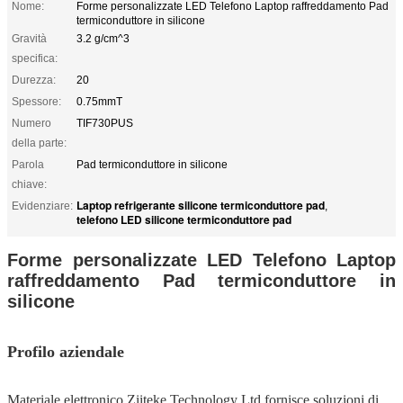
Nome:
Forme personalizzate LED Telefono Laptop raffreddamento Pad
termiconduttore in silicone
Gravità
3.2 g/cm^3
specifica:
Durezza:
20
Spessore:
0.75mmT
Numero
TIF730PUS
della parte:
Parola
Pad termiconduttore in silicone
chiave:
Laptop refrigerante silicone termiconduttore pad
Evidenziare:
,
telefono LED silicone termiconduttore pad
Forme personalizzate LED Telefono Laptop
raffreddamento Pad termiconduttore in
silicone
Profilo aziendale
Materiale elettronico Ziitek
e Technology Ltd.
fornisce soluzioni di