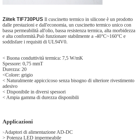
Ziitek
TIF730PUS
Il cuscinetto termico in silicone è un prodotto
dalle prestazioni e dall'economia, un cuscinetto termico unico con
bassa permeabilità all'olio, bassa resistenza termica, alta morbidezza
e alta conformità.Può funzionare stabilmente a -40°C~160°C e
soddisfare i requisiti di UL94V0.
< Buona conduttività termica: 7,5 W/mK
Spessore: 0,75 mmT
Durezza: 20
<
Colore: grigio
<
Naturalmente appiccicoso senza bisogno di ulteriore rivestimento
adesivo
<
Disponibile in diversi spessori
<
Ampia gamma di durezza disponibili
Applicazioni
Adaptori di alimentazione AD-DC
>
> Potenza LED impermeabile