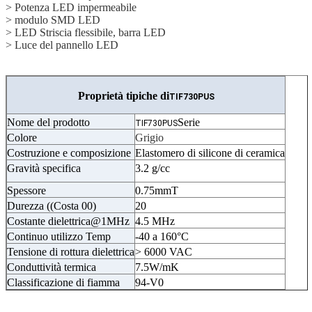
> Potenza LED impermeabile
> modulo SMD LED
> LED Striscia flessibile, barra LED
> Luce del pannello LED
Proprietà tipiche di
TIF730PUS
Nome del prodotto
Serie
TIF730PUS
Colore
Grigio
Costruzione e composizione
Elastomero di silicone di ceramica
Gravità specifica
3.2 g/cc
Spessore
0.75mmT
Durezza ((Costa 00)
20
Costante dielettrica@1MHz
4.5 MHz
Continuo utilizzo Temp
-40 a 160°C
Tensione di rottura dielettrica
> 6000 VAC
Conduttività termica
7.5W/mK
Classificazione di fiamma
94-V0