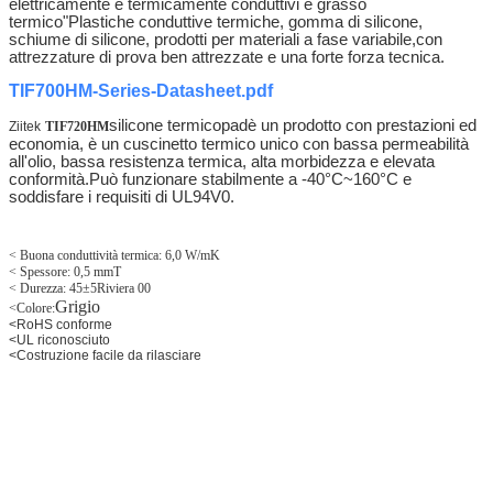
elettricamente e termicamente conduttivi e grasso
termico"Plastiche conduttive termiche, gomma di silicone,
schiume di silicone, prodotti per materiali a fase variabile,
con
attrezzature di prova ben attrezzate e una forte forza tecnica.
TIF700HM-Series-Datasheet.pdf
silicone termico
pad
è un prodotto con prestazioni ed
Ziitek
TIF720HM
economia, è un cuscinetto termico unico con bassa permeabilità
all'olio, bassa resistenza termica, alta morbidezza e elevata
conformità.Può funzionare stabilmente a -40°C~160°C e
soddisfare i requisiti di UL94V0.
< Buona conduttività termica: 6,0 W/mK
< Spessore: 0,5 mmT
< Durezza: 45±5
Riviera 00
Grigio
<
Colore:
<
RoHS conforme
<
UL riconosciuto
<
Costruzione facile da rilasciare