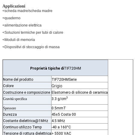
Applicazioni
<
scheda madre/scheda madre
<
quaderno
<
alimentazione elettrica
<
Soluzioni termiche per tubi di calore
<
Moduli di memoria
<
Dispositivi di stoccaggio di massa
Proprietà tipiche di
TIF720HM
Nome del prodotto
TIF720HM
Serie
Grigio
Colore
Costruzione e composizione
Elastomero di silicone di ceramica
3
Gravità specifica
3.3 g/cm
Spessore
0.5mmT
Durezza
45±5 Costa 00
Costante dielettrica@1MHz
4.5 MHz
Continuo utilizzo Temp
-40 a 160°C
Tensione di rottura dielettrica
> 5500 VAC