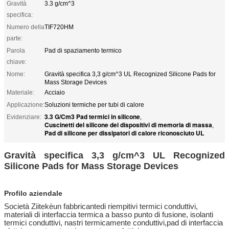
Gravità
3.3 g/cm^3
specifica:
Numero della
TIF720HM
parte:
Parola
Pad di spaziamento termico
chiave:
Nome:
Gravità specifica 3,3 g/cm^3 UL Recognized Silicone Pads for
Mass Storage Devices
Materiale:
Acciaio
Applicazione:
Soluzioni termiche per tubi di calore
3.3 G/Cm3 Pad termici in silicone
Evidenziare:
,
Cuscinetti del silicone dei dispositivi di memoria di massa
,
Pad di silicone per dissipatori di calore riconosciuto UL
Gravità specifica 3,3 g/cm^3 UL Recognized
Silicone Pads for Mass Storage Devices
Profilo aziendale
Società Ziitek
è
un fabbricante
di riempitivi termici conduttivi,
materiali di interfaccia termica a basso punto di fusione, isolanti
termici conduttivi, nastri termicamente conduttivi,pad di interfaccia