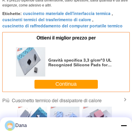
R: Il prezzo dipende dalla dimensione, dallo spessore, dalla quantità e da altre
esigenze, come adesivo e altri.
cuscinetto materiale dell'interfaccia termica
Etichette:
,
cuscinetti termici del trasferimento di calore
,
cuscinetto di raffreddamento del computer portatile termico
Ottieni il miglior prezzo per
Gravità specifica 3,3 g/cm^3 UL
Recognized Silicone Pads for
Mass Storage Devices
Continua
Cuscinetto termico del dissipatore di calore
Più
Dana