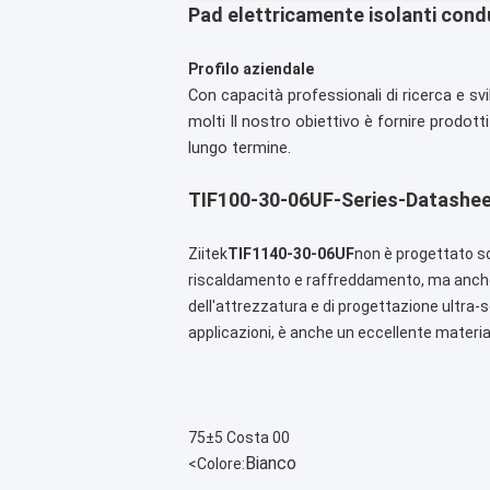
Pad elettricamente isolanti condu
Profilo aziendale
Con capacità professionali di ricerca e svi
molti
Il nostro obiettivo è fornire prodott
lungo termine.
TIF100-30-06UF-Series-Datashee
Ziitek
TIF1140-30-06UF
non è progettato sol
riscaldamento e raffreddamento, ma anche g
dell'attrezzatura e di progettazione ultra-s
applicazioni, è anche un eccellente material
75±5 Costa 00
Bianco
<
Colore: