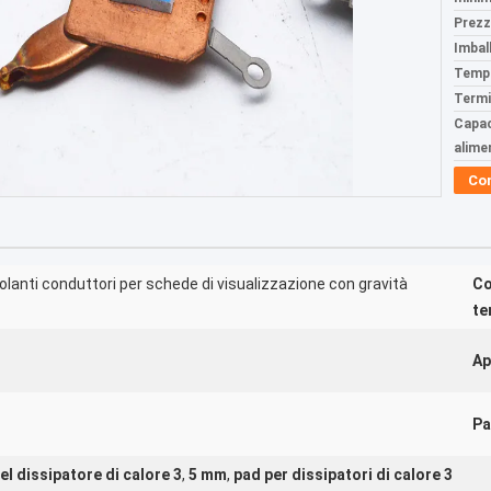
Prezz
Imball
Tempi
Termi
Capac
alime
Co
olanti conduttori per schede di visualizzazione con gravità
Co
te
Ap
Pa
l dissipatore di calore 3
,
5 mm
,
pad per dissipatori di calore 3