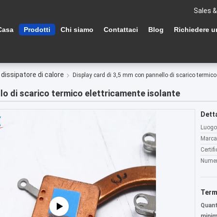
Sales &
Casa
Prodotti
Chi siamo
Contattaci
Blog
Richiedere u
dissipatore di calore
Display card di 3,5 mm con pannello di scarico termico
lo di scarico termico elettricamente isolante
Detta
Luogo 
Marca
Certif
Numer
Term
Quant
minim