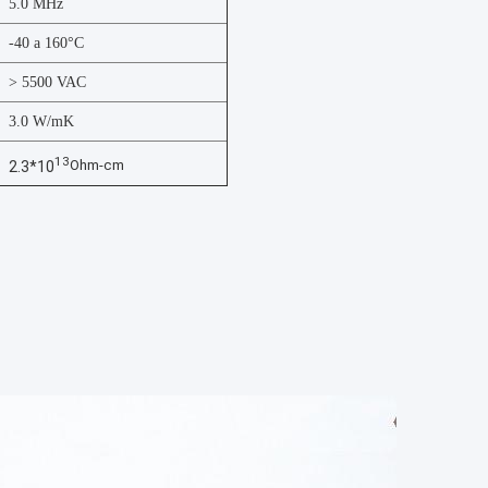
5.0 MHz
-40 a 160°C
> 5500 VAC
3.0 W/mK
13
Ohm-cm
2.3*10