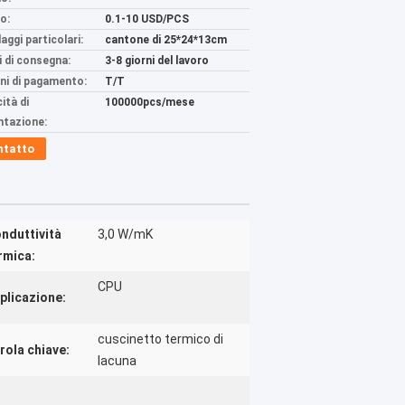
o:
0.1-10 USD/PCS
aggi particolari:
cantone di 25*24*13cm
 di consegna:
3-8 giorni del lavoro
ni di pagamento:
T/T
ità di
100000pcs/mese
ntazione:
ntatto
nduttività
3,0 W/mK
rmica:
CPU
plicazione:
cuscinetto termico di
rola chiave:
lacuna