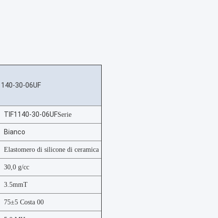
1140-30-06UF
TIF1140-30-06UF
Serie
Bianco
Elastomero di silicone di ceramica
30,0 g/cc
3.5mmT
75±5 Costa 00