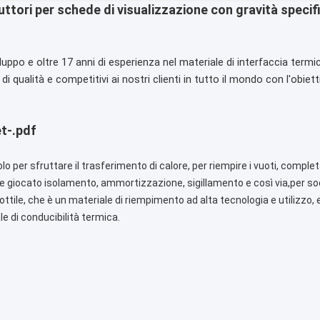
ttori per schede di visualizzazione con gravità specifi
luppo e oltre 17 anni di esperienza nel materiale di interfaccia termi
i di qualità e competitivi ai nostri clienti in tutto il mondo con l'ob
t-.pdf
o per sfruttare il trasferimento di calore, per riempire i vuoti, completar
iocato isolamento, ammortizzazione, sigillamento e così via,per soddi
ottile, che è un materiale di riempimento ad alta tecnologia e utilizzo
e di conducibilità termica.