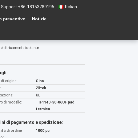
 Support:
+86-18153789196
Italian
n preventivo
Notizie
 elettricamente isolante
gli:
di origine:
Cina
:
Ziitek
icazione:
UL
o di modello:
TIF1140-30-06UF pad
termico
ini di pagamento e spedizione:
ità di ordine
1000 pc
o: