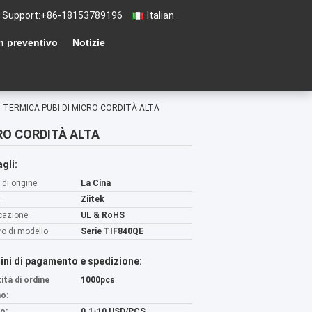
 Support:
+86-18153789196
Italian
n preventivo
Notizie
I TERMICA PUBI DI MICRO CORDITÀ ALTA
CRO CORDITÀ ALTA
gli:
di origine:
La Cina
:
Ziitek
icazione:
UL & RoHS
o di modello:
Serie TIF840QE
ini di pagamento e spedizione:
ità di ordine
1000pcs
o:
o:
0.1-10 USD/PCS