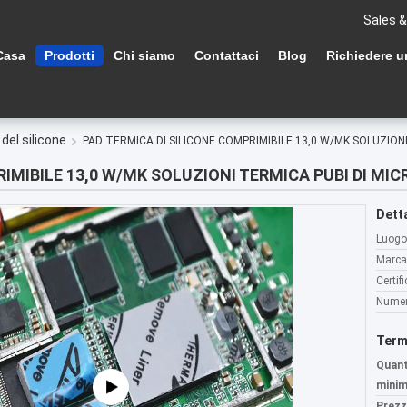
Sales &
Casa
Prodotti
Chi siamo
Contattaci
Blog
Richiedere u
del silicone
PAD TERMICA DI SILICONE COMPRIMIBILE 13,0 W/MK SOLUZION
RIMIBILE 13,0 W/MK SOLUZIONI TERMICA PUBI DI MI
Detta
Luogo 
Marca
Certif
Numer
Term
Quant
minim
Prezz