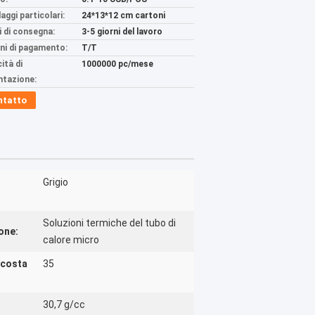
aggi particolari:
24*13*12 cm cartoni
 di consegna:
3-5 giorni del lavoro
ni di pagamento:
T/T
ità di
1000000 pc/mese
ntazione:
ntatto
Grigio
Soluzioni termiche del tubo di
one:
calore micro
(costa
35
30,7 g/cc