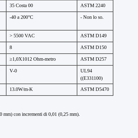
35 Costa 00
ASTM 2240
-40 a 200°C
- Non lo so.
> 5500 VAC
ASTM D149
8
ASTM D150
≥1,0X1012 Ohm-metro
ASTM D257
V-0
UL94
((E331100)
13.0W/m-K
ASTM D5470
5,0 mm) con incrementi di 0,01 (0,25 mm).