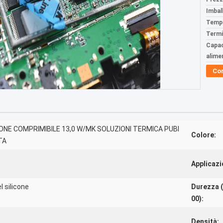
Imball
Tempi
Termi
Capac
alime
Co
CONE COMPRIMIBILE 13,0 W/MK SOLUZIONI TERMICA PUBI
Colore:
TA
Applicazi
l silicone
Durezza 
00):
Densità: