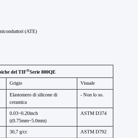
emiconduttori (ATE)
®
piche del TIF
Serie 800QE
Grigio
Visuale
Elastomero di silicone di
- Non lo so.
ceramica
0.03~0.20inch
ASTM D374
((0.75mm~5.0mm)
30,7 g/cc
ASTM D792