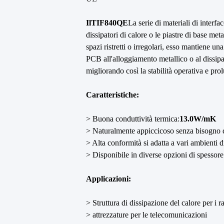
Il
TIF840QE
La serie di materiali di interf
dissipatori di calore o le piastre di base me
spazi ristretti o irregolari, esso mantiene un
PCB all'alloggiamento metallico o al dissipat
migliorando così la stabilità operativa e pro
Caratteristiche:
> Buona conduttività termica:
13.0W/mK
> Naturalmente appiccicoso senza bisogno di 
> Alta conformità si adatta a vari ambienti 
> Disponibile in diverse opzioni di spessore
Applicazioni:
> Struttura di dissipazione del calore per i ra
> attrezzature per le telecomunicazioni