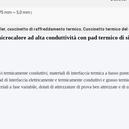
（0,75 mm ~ 5,0 mm）
ler
,
cuscinetto di raffreddamento termico
,
Cuscinetto termico del 
icrocalore ad alta conduttività con pad termico di s
vi termicamente conduttivi, materiali di interfaccia termica a basso punt
ad di interfaccia elettricamente e termicamente conduttivi e grasso termi
ali a fase variabile, dotati di attrezzature di prova ben attrezzate e di u