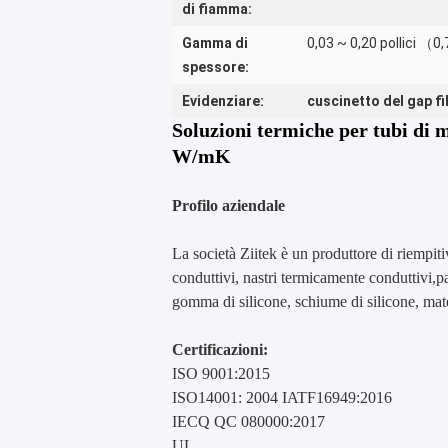
di fiamma:
Gamma di
0,03 ~ 0,20 pollici 
spessore:
Evidenziare:
cuscinetto del gap fil
Soluzioni termiche per tubi di m
W/mK
Profilo aziendale
La società Ziitek è un produttore di riempiti
conduttivi, nastri termicamente conduttivi,p
gomma di silicone, schiume di silicone, materi
Certificazioni:
ISO 9001:2015
ISO14001: 2004 IATF16949:2016
IECQ QC 080000:2017
UL