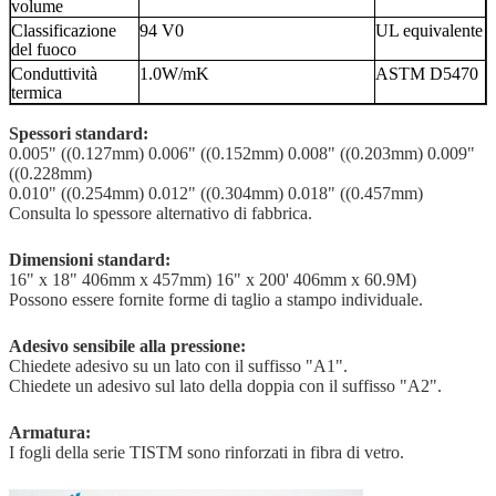
volume
Classificazione
94 V0
UL equivalente
del fuoco
Conduttività
1.0W/mK
ASTM D5470
termica
Spessori standard:
0.005" ((0.127mm) 0.006" ((0.152mm) 0.008" ((0.203mm) 0.009"
((0.228mm)
0.010" ((0.254mm) 0.012" ((0.304mm) 0.018" ((0.457mm)
Consulta lo spessore alternativo di fabbrica.
Dimensioni standard:
16" x 18" 406mm x 457mm) 16" x 200' 406mm x 60.9M)
Possono essere fornite forme di taglio a stampo individuale.
Adesivo sensibile alla pressione:
Chiedete adesivo su un lato con il suffisso "A1".
Chiedete un adesivo sul lato della doppia con il suffisso "A2".
Armatura:
I fogli della serie TISTM sono rinforzati in fibra di vetro.