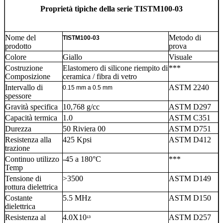
Proprietà tipiche della serie TISTM100-03
Nome del
Metodo di
TISTM100-03
prodotto
prova
Colore
Giallo
Visuale
Costruzione
Elastomero di silicone riempito di
***
Composizione
ceramica / fibra di vetro
Intervallo di
ASTM 2240
0.15 mm a 0.5 mm
spessore
Gravità specifica
10,768 g/cc
ASTM D297
Capacità termica
1.0
ASTM C351
Durezza
50 Riviera 00
ASTM D751
Resistenza alla
425 Kpsi
ASTM D412
trazione
Continuo utilizzo
-45 a 180°C
***
Temp
Tensione di
>3500
ASTM D149
rottura dielettrica
Costante
5.5 MHz
ASTM D150
dielettrica
Resistenza al
4.0X10
ASTM D257
¹³