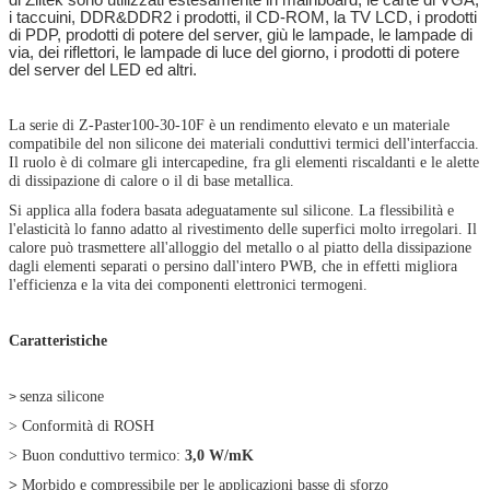
i taccuini, DDR&DDR2 i prodotti, il CD-ROM, la TV LCD, i prodotti
di PDP, prodotti di potere del server, giù le lampade, le lampade di
via, dei riflettori, le lampade di luce del giorno, i prodotti di potere
del server del LED ed altri.
La serie di Z-Paster100-30-10F è un rendimento elevato e un materiale
compatibile del non silicone dei materiali conduttivi termici dell'interfaccia.
Il ruolo è di colmare gli intercapedine, fra gli elementi riscaldanti e le alette
di dissipazione di calore o il di base metallica.
Si applica alla fodera basata adeguatamente sul silicone. La flessibilità e
l'elasticità lo fanno adatto al rivestimento delle superfici molto irregolari. Il
calore può trasmettere all'alloggio del metallo o al piatto della dissipazione
dagli elementi separati o persino dall'intero PWB, che in effetti migliora
l'efficienza e la vita dei componenti elettronici termogeni.
Caratteristiche
senza silicone
>
> Conformità di ROSH
> Buon conduttivo termico:
3,0 W/mK
>
Morbido e compressibile per le applicazioni basse di sforzo