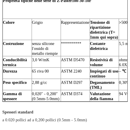
Proprietà tipiche delle serie di Z-Paster100-30-10F
Colore
Grigio
Rappresentazione
Tensione di
>
500
ripartizione
dielettrica (T=
1mm qui sopra)
Costruzione
senza silicone
**********
Costante
5,5 me
l'ossido di
dielettrica
metallo riempie
Conducibilità
3,0 W/mK
ASTM D5470
Resistività di
ohmme
termica
volume
6.0X1
Durezza
65 riva 00
ASTM 2240
Impiegati di uso
–
℃
20
continuo
Peso specifico
2,88 g/cc
ASTM D297
Degassamento
0,30%
(TML)
Gamma di
0,020" - 0,200"
ASTM D374
Valutazione
94 V0
spessore
(0.5mm-5.0mm)
della fiamma
Spessori standard
a 0.020 pollici ad a 0,200 pollici (0.5mm - 5.0mm)