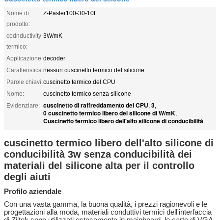
Nome di
Z-Paster100-30-10F
prodotto:
codnductivity
3W/mK
termico:
Applicazione:
decoder
Caratteristica:
nessun cuscinetto termico del silicone
Parole chiavi:
cuscinetto termico del CPU
Nome:
cuscinetto termico senza silicone
cuscinetto di raffreddamento del CPU
3
Evidenziare:
,
,
0 cuscinetto termico libero del silicone di W/mK
,
Cuscinetto termico libero dell'alto silicone di conducibilità
cuscinetto termico libero dell'alto silicone di
conducibilità 3w senza conducibilità dei
materiali del silicone alta per il controllo
degli aiuti
Profilo aziendale
Con una vasta gamma, la buona qualità, i prezzi ragionevoli e le
progettazioni alla moda, materiali conduttivi termici dell'interfaccia
di Ziitek sono utilizzati estesamente in mainboard, le carte di VGA,