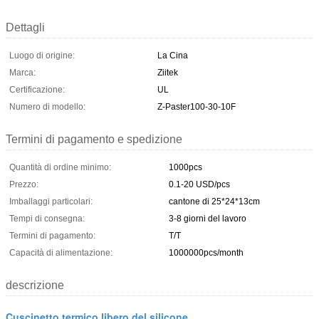
Dettagli
Luogo di origine:
La Cina
Marca:
Ziitek
Certificazione:
UL
Numero di modello:
Z-Paster100-30-10F
Termini di pagamento e spedizione
Quantità di ordine minimo:
1000pcs
Prezzo:
0.1-20 USD/pcs
Imballaggi particolari:
cantone di 25*24*13cm
Tempi di consegna:
3-8 giorni del lavoro
Termini di pagamento:
T/T
Capacità di alimentazione:
1000000pcs/month
descrizione
Cuscinetto termico libero del silicone